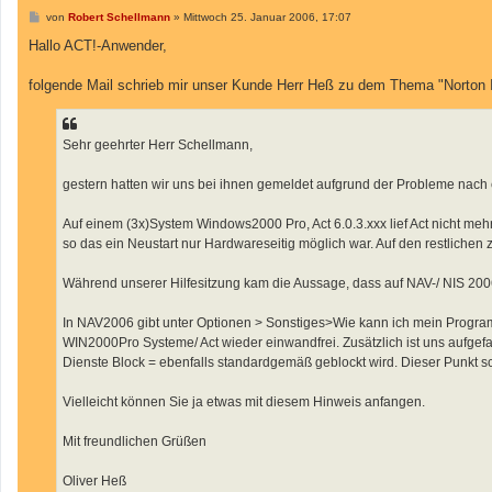
B
von
Robert Schellmann
»
Mittwoch 25. Januar 2006, 17:07
e
i
Hallo ACT!-Anwender,
t
r
a
folgende Mail schrieb mir unser Kunde Herr Heß zu dem Thema "Norton I
g
Sehr geehrter Herr Schellmann,
gestern hatten wir uns bei ihnen gemeldet aufgrund der Probleme nach ei
Auf einem (3x)System Windows2000 Pro, Act 6.0.3.xxx lief Act nicht mehr
so das ein Neustart nur Hardwareseitig möglich war. Auf den restlichen 
Während unserer Hilfesitzung kam die Aussage, dass auf NAV-/ NIS 2006 
In NAV2006 gibt unter Optionen > Sonstiges>Wie kann ich mein Programm
WIN2000Pro Systeme/ Act wieder einwandfrei. Zusätzlich ist uns aufgef
Dienste Block = ebenfalls standardgemäß geblockt wird. Dieser Punkt sch
Vielleicht können Sie ja etwas mit diesem Hinweis anfangen.
Mit freundlichen Grüßen
Oliver Heß