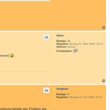
N
a
c
Oliver
h
o
Beiträge:
31
Registriert:
Montag 21. März 2005, 18:47
b
Wohnort:
Büsum
e
K
Kontaktdaten:
n
o
limmer)
.
n
t
a
k
t
d
a
t
e
N
n
a
v
c
o
Geognost
h
n
O
o
Beiträge:
5
l
Registriert:
Montag 12. Juni 2006, 19:47
b
i
e
v
n
e
chreibung behebt das Problem wie
r