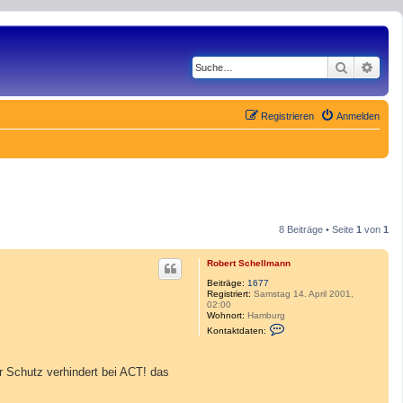
Suche
Erwe
Registrieren
Anmelden
8 Beiträge • Seite
1
von
1
Robert Schellmann
Beiträge:
1677
Registriert:
Samstag 14. April 2001,
02:00
Wohnort:
Hamburg
K
Kontaktdaten:
o
n
t
a
r Schutz verhindert bei ACT! das
k
t
d