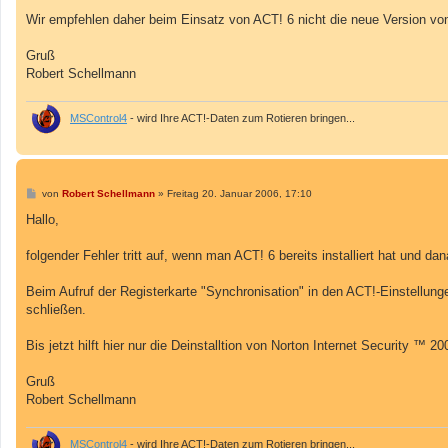
Wir empfehlen daher beim Einsatz von ACT! 6 nicht die neue Version von N
Gruß
Robert Schellmann
MSControl4
- wird Ihre ACT!-Daten zum Rotieren bringen...
B
von
Robert Schellmann
»
Freitag 20. Januar 2006, 17:10
e
i
Hallo,
t
r
a
folgender Fehler tritt auf, wenn man ACT! 6 bereits installiert hat und dan
g
Beim Aufruf der Registerkarte "Synchronisation" in den ACT!-Einstellu
schließen.
Bis jetzt hilft hier nur die Deinstalltion von Norton Internet Security ™ 20
Gruß
Robert Schellmann
MSControl4
- wird Ihre ACT!-Daten zum Rotieren bringen...