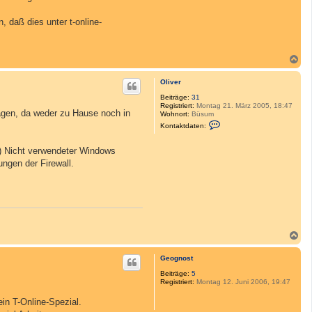
 daß dies unter t-online-
N
a
c
Oliver
h
o
Beiträge:
31
Registriert:
Montag 21. März 2005, 18:47
b
agen, da weder zu Hause noch in
Wohnort:
Büsum
e
K
Kontaktdaten:
n
o
n
t
ü) Nicht verwendeter Windows
a
ngen der Firewall.
k
t
d
a
t
e
n
v
o
N
n
a
O
c
l
Geognost
h
i
v
o
Beiträge:
5
e
Registriert:
Montag 12. Juni 2006, 19:47
b
r
e
ein T-Online-Spezial.
n