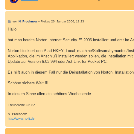
B
von
N. Prochnow
»
Freitag 20. Januar 2006, 18:23
e
i
Hallo,
t
r
a
hat man bereits Norton Internet Security ™ 2006 installiert und erst im
g
Norton blockiert den Pfad HKEY_Local_machine/Software/symantec/Install
Applikation, die im Anschluß installiert werden sollen, die Installation m
Update auf Version 6.03.994 oder Act Link for Pocket PC.
Es hilft auch in diesem Fall nur die Deinstallation von Norton, Installati
Schöne sichere Welt !!!!
In diesem Sinne allen ein schönes Wochenende.
Freundliche Grüße
N. Prochnow
http://www.np-it.de