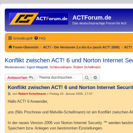
ACTForum.de
Das deutschsprachige Forum für Act!
Schnellzugriff
FAQ
Foren-Übersicht
ACT! - Die Versionen 2.x bis 6.x (auch ACT! 2000)
ACT! 
Konflikt zwischen ACT! 6 und Norton Internet Se
Moderatoren:
Ingrid Weigoldt
,
Schlesselmann
,
Robert Schellmann
Suche
Erweiterte Suche
Antworten
Konflikt zwischen ACT! 6 und Norton Internet Securi
B
von
Robert Schellmann
»
Freitag 20. Januar 2006, 17:07
e
i
Hallo ACT! 6 Anwender,
t
r
a
uns (Nils Prochnow und Melville-Schellmann) ist ein Konflikt zwischen A
g
In der neuen Version 2006 von Norton Internet Security ™ werden bestim
Speichern bzw. Anlegen von bestimmten Einstellungen.