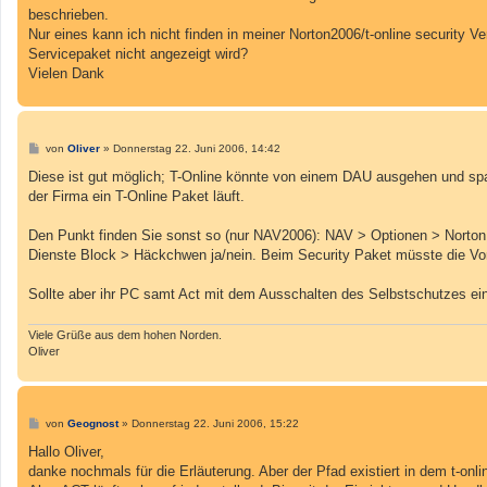
g
beschrieben.
Nur eines kann ich nicht finden in meiner Norton2006/t-online security 
Servicepaket nicht angezeigt wird?
Vielen Dank
B
von
Oliver
»
Donnerstag 22. Juni 2006, 14:42
e
i
Diese ist gut möglich; T-Online könnte von einem DAU ausgehen und spa
t
der Firma ein T-Online Paket läuft.
r
a
g
Den Punkt finden Sie sonst so (nur NAV2006): NAV > Optionen > Norton A
Dienste Block > Häckchwen ja/nein. Beim Security Paket müsste die Vorg
Sollte aber ihr PC samt Act mit dem Ausschalten des Selbstschutzes ein
Viele Grüße aus dem hohen Norden.
Oliver
B
von
Geognost
»
Donnerstag 22. Juni 2006, 15:22
e
i
Hallo Oliver,
t
danke nochmals für die Erläuterung. Aber der Pfad existiert in dem t-onl
r