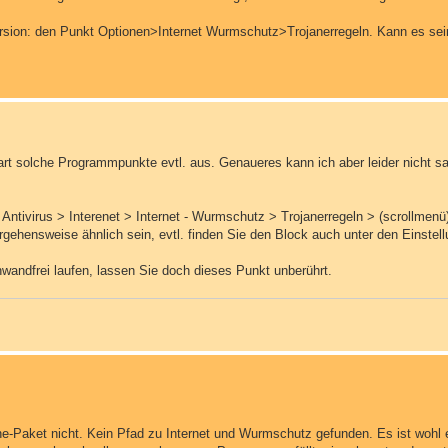
Version: den Punkt Optionen>Internet Wurmschutz>Trojanerregeln. Kann es sein,
rt solche Programmpunkte evtl. aus. Genaueres kann ich aber leider nicht s
ntivirus > Interenet > Internet - Wurmschutz > Trojanerregeln > (scrollmen
ehensweise ähnlich sein, evtl. finden Sie den Block auch unter den Einstellu
wandfrei laufen, lassen Sie doch dieses Punkt unberührt.
ine-Paket nicht. Kein Pfad zu Internet und Wurmschutz gefunden. Es ist wohl 