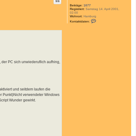
h
o
Beiträge:
1677
Registriert:
Samstag 14. April 2001,
b
02:00
e
Wohnort:
Hamburg
n
K
Kontaktdaten:
o
n
t
a
k
t
d
a
t
e
n
, der PC sich unwiederuflich aufhing,
v
o
n
R
o
b
e
tiviert und seitdem laufen die
r
t
ter Punkt)Nicht verwendeter Windows
S
Script Wunder gewirkt.
c
h
e
l
l
m
a
n
n