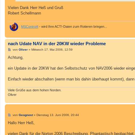
Vielen Dank Herr Heß und Gruß
Robert Schellmann
MSControl4
- wird Ihre ACT!-Daten zum Rotieren bringen...
nach Udate NAV in der 20KW wieder Probleme
B
von
Oliver
»
Mittwoch 17. Mai 2006, 12:59
e
i
Achtung,
t
r
a
ein Update in der 20KW hat den Selbstschutz von NAV2006 wieder einge
g
Einfach wieder abschalten (wenn man bis dahin überhaupt kommt), dann 
Viele Grüße aus dem hohen Norden.
Oliver
B
von
Geognost
»
Dienstag 13. Juni 2006, 20:44
e
i
Hallo Herr Heß,
t
r
a
vielen Dank für die Norton 2006 Beschreibung. Phantastisch beobachtet