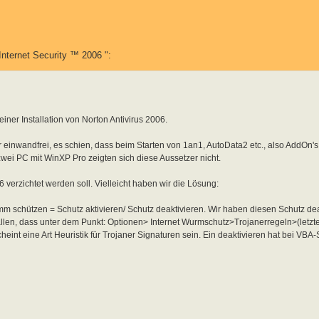
nternet Security ™ 2006 ":
ner Installation von Norton Antivirus 2006.
 einwandfrei, es schien, dass beim Starten von 1an1, AutoData2 etc., also AddOn's
zwei PC mit WinXP Pro zeigten sich diese Aussetzer nicht.
verzichtet werden soll. Vielleicht haben wir die Lösung:
 schützen = Schutz aktivieren/ Schutz deaktivieren. Wir haben diesen Schutz deak
allen, dass unter dem Punkt: Optionen> Internet Wurmschutz>Trojanerregeln>(letz
eint eine Art Heuristik für Trojaner Signaturen sein. Ein deaktivieren hat bei VBA-