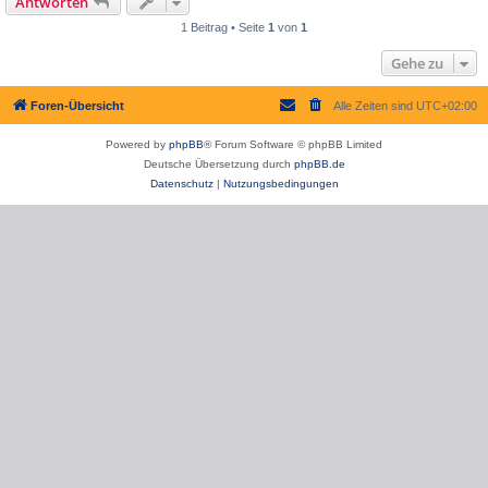
Antworten
1 Beitrag • Seite
1
von
1
Gehe zu
Foren-Übersicht
Alle Zeiten sind
UTC+02:00
Powered by
phpBB
® Forum Software © phpBB Limited
Deutsche Übersetzung durch
phpBB.de
Datenschutz
|
Nutzungsbedingungen