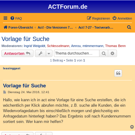
ACTForum.de
FAQ
Registrieren
Anmelden
S
Foren-Übersicht
Act! - Die Versionen 7.x bis 27.x
Act! 7-27 - Text­­ver­arbei­tung, Berichte und Fax
u
Vorlage für Suche
c
Moderatoren:
Ingrid Weigoldt
,
Schlesselmann
,
Amrou
,
mtimmermann
,
Thomas Benn
h
Suche
Erweiterte
Antworten
e
1 Beitrag • Seite
1
von
1
leasinggast
Vorlage für Suche
B
Dienstag 24. Mai 2016, 12:41
e
i
Hallo, wie kann ich in act eine Vorlage für eine Suche erstellen, die ich
t
wöchentlich per Klick abrufen möchte, z.B. suche alle Kunden, die ein
r
a
Wiedervorlagedatum bis einschließlich morgen und gleichzeitig ein
g
Anfragedatum hinterlegt haben? Das Ergebnis soll nach Kundennummern
sortiert sein. Wer kann mir helfen?