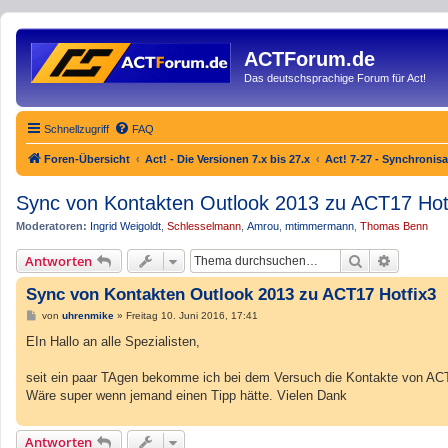
ACTForum.de
Das deutschsprachige Forum für Act!
Schnellzugriff
FAQ
Foren-Übersicht
Act! - Die Versionen 7.x bis 27.x
Act! 7-27 - Synchronisa
Sync von Kontakten Outlook 2013 zu ACT17 Hot
Moderatoren:
Ingrid Weigoldt
,
Schlesselmann
,
Amrou
,
mtimmermann
,
Thomas Benn
Suche
Erweiter
Antworten
Sync von Kontakten Outlook 2013 zu ACT17 Hotfix3
B
von
uhrenmike
»
Freitag 10. Juni 2016, 17:41
e
i
EIn Hallo an alle Spezialisten,
t
r
a
seit ein paar TAgen bekomme ich bei dem Versuch die Kontakte von ACT 
g
Wäre super wenn jemand einen Tipp hätte. Vielen Dank
Antworten