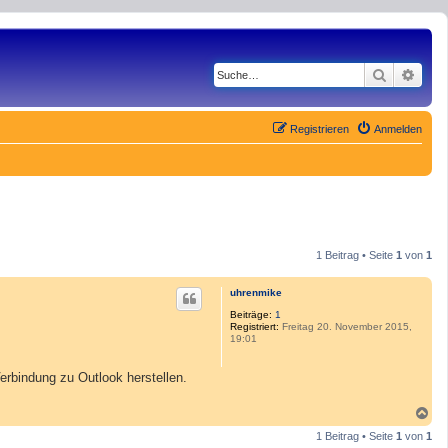
Suche
Erwe
Registrieren
Anmelden
1 Beitrag • Seite
1
von
1
uhrenmike
Beiträge:
1
Registriert:
Freitag 20. November 2015,
19:01
rbindung zu Outlook herstellen.
N
a
1 Beitrag • Seite
1
von
1
c