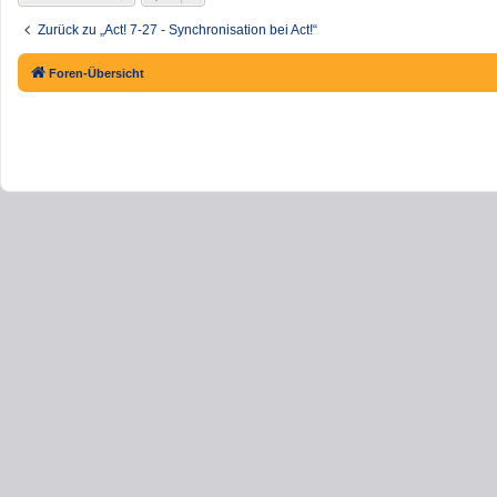
Zurück zu „Act! 7-27 - Synchronisation bei Act!“
Foren-Übersicht