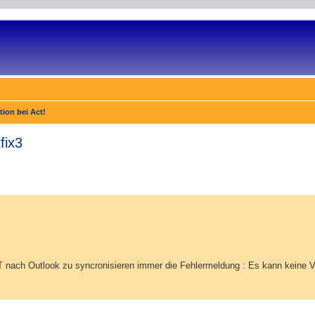
tion bei Act!
fix3
te Suche
nach Outlook zu syncronisieren immer die Fehlermeldung : Es kann keine Ve