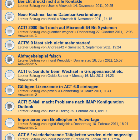
Bericht druckt nicht alle Kontakte
Letzter Beitrag von
User
«
Mittwoch 14. Dezember 2011, 09:25
Neue Rechner, keine Datenbankverbindung
Letzter Beitrag von
Merkl
«
Mittwoch 9. November 2011, 14:15
ACT! 2000 läuft doch auf Microsoft 64 Bit Systemen
Letzter Beitrag von
guenther-wagner
«
Donnerstag 27. Oktober 2011, 12:05
Antworten:
1
ACT!6.0 lässt sich nicht mehr starten!
Letzter Beitrag von
Andreas42
«
Samstag 3. September 2011, 19:24
Abfragebeispiel falsch
Letzter Beitrag von
Ingrid Weigoldt
«
Donnerstag 16. Juni 2011, 15:57
Antworten:
5
ACT! 6, Sanduhr beim Wechsel in Gruppenansicht etc.
Letzter Beitrag von
Guido Sander
«
Montag 16. Mai 2011, 14:23
Antworten:
4
Gültigen Lizenzcode in ACT 6.0 eintragen
Letzter Beitrag von
pmichi
«
Donnerstag 31. März 2011, 11:41
Antworten:
2
ACT! E-Mail macht Probleme nach IMAP Konfiguration
Outlook
Letzter Beitrag von
User
«
Freitag 25. Februar 2011, 09:19
Importieren von Briefköpfen in Actvorlage
Letzter Beitrag von
Ingrid Weigoldt
«
Donnerstag 10. Februar 2011, 18:21
Antworten:
1
ACT 6 / wiederkehrende Tätigkeiten werden nicht angezeigt
Letzter Beitrag von
Ingrid Weigoldt
«
Freitag 28. Januar 2011, 17:34