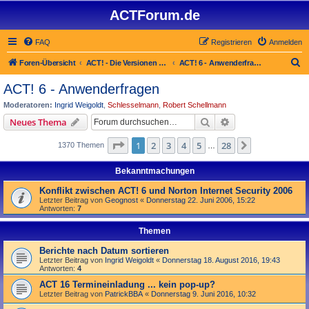
ACTForum.de
FAQ
Registrieren
Anmelden
S
Foren-Übersicht
ACT! - Die Versionen 2.x bis 6.x (auch ACT! 2000)
ACT! 6 - Anwender­fragen
u
ACT! 6 - Anwender­fragen
c
Moderatoren:
Ingrid Weigoldt
,
Schlesselmann
,
Robert Schellmann
h
Suche
Erweiterte Suche
Neues Thema
e
Seite
1
von
28
1
2
3
4
5
28
Nächste
1370 Themen
…
Bekanntmachungen
Konflikt zwischen ACT! 6 und Norton Internet Security 2006
Letzter Beitrag von
Geognost
«
Donnerstag 22. Juni 2006, 15:22
Antworten:
7
Themen
Berichte nach Datum sortieren
Letzter Beitrag von
Ingrid Weigoldt
«
Donnerstag 18. August 2016, 19:43
Antworten:
4
ACT 16 Termineinladung ... kein pop-up?
Letzter Beitrag von
PatrickBBA
«
Donnerstag 9. Juni 2016, 10:32