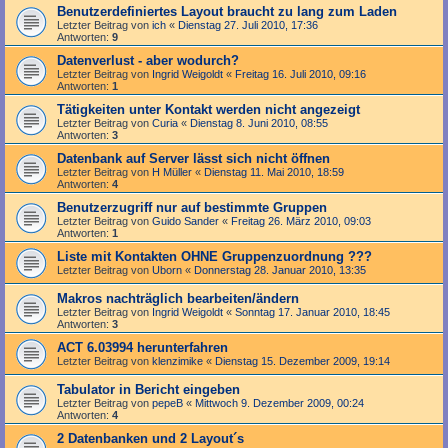
Benutzerdefiniertes Layout braucht zu lang zum Laden
Letzter Beitrag von
ich
«
Dienstag 27. Juli 2010, 17:36
Antworten:
9
Datenverlust - aber wodurch?
Letzter Beitrag von
Ingrid Weigoldt
«
Freitag 16. Juli 2010, 09:16
Antworten:
1
Tätigkeiten unter Kontakt werden nicht angezeigt
Letzter Beitrag von
Curia
«
Dienstag 8. Juni 2010, 08:55
Antworten:
3
Datenbank auf Server lässt sich nicht öffnen
Letzter Beitrag von
H Müller
«
Dienstag 11. Mai 2010, 18:59
Antworten:
4
Benutzerzugriff nur auf bestimmte Gruppen
Letzter Beitrag von
Guido Sander
«
Freitag 26. März 2010, 09:03
Antworten:
1
Liste mit Kontakten OHNE Gruppenzuordnung ???
Letzter Beitrag von
Uborn
«
Donnerstag 28. Januar 2010, 13:35
Makros nachträglich bearbeiten/ändern
Letzter Beitrag von
Ingrid Weigoldt
«
Sonntag 17. Januar 2010, 18:45
Antworten:
3
ACT 6.03994 herunterfahren
Letzter Beitrag von
klenzimike
«
Dienstag 15. Dezember 2009, 19:14
Tabulator in Bericht eingeben
Letzter Beitrag von
pepeB
«
Mittwoch 9. Dezember 2009, 00:24
Antworten:
4
2 Datenbanken und 2 Layout´s