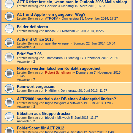
ACT 6 friert fast ein, wenn man in Outlook 2003 Mails ablegt
Letzter Beitrag von
Gabriela
«
Dienstag 15. März 2016, 16:33
ACT und Apple - ein gangbarer Weg?
Letzter Beitrag von
ATROKA
«
Donnerstag 13. November 2014, 17:27
Felder definieren
Letzter Beitrag von
mona512
«
Mittwoch 23. Juli 2014, 10:25
Act6 mit Office 2013
Letzter Beitrag von
guenther-wagner
«
Sonntag 22. Juni 2014, 10:34
Antworten:
3
Fritz!Fax 3.06
Letzter Beitrag von
ThomasBeh
«
Dienstag 17. Dezember 2013, 21:50
Antworten:
2
Notizen werden falschem Kontakt zugeordnet
Letzter Beitrag von
Robert Schellmann
«
Donnerstag 7. November 2013,
10:45
Antworten:
7
Kennwort vergessen.
Letzter Beitrag von
H Müller
«
Donnerstag 20. Juni 2013, 11:27
ACT!2000 innerhalb der DB einen Anlagepfad ändern?
Letzter Beitrag von
Ingrid Weigoldt
«
Mittwoch 19. Juni 2013, 17:06
Antworten:
3
Etiketten aus Gruppe drucken
Letzter Beitrag von
friedel
«
Mittwoch 5. Juni 2013, 11:27
Antworten:
2
FolderScout für ACT 2012
Letzter Beitrag von
Ingrid Weigoldt
«
Dienstag 12. März 2013, 11:40