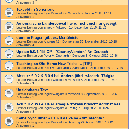
Antworten:
3
Textfeld in Serienbrief
Letzter Beitrag von
Ingrid Weigoldt
«
Mittwoch 5. Januar 2011, 17:41
Antworten:
1
Automatische Ländervorwahl wird nicht mehr angezeigt.
Letzter Beitrag von
annett
«
Mittwoch 15. Dezember 2010, 11:32
Antworten:
2
dumme Fragen gibt es: Menüleiste
Letzter Beitrag von
Andreas42
«
Donnerstag 25. November 2010, 10:19
Antworten:
3
Update 5.0.4.495 XP - "CountryVersion" Nr. Deutsch
Letzter Beitrag von
Peter A. Gebhardt
«
Dienstag 5. Oktober 2010, 10:46
Teaching an Old Horse New Tricks ... [TIP]
Letzter Beitrag von
Peter A. Gebhardt
«
Samstag 11. September 2010, 17:40
Absturz 5.0.2 & 5.0.4 bei Ändern jährl. wiederk. Tätigke
Letzter Beitrag von
Ingrid Weigoldt
«
Mittwoch 8. September 2010, 19:07
Antworten:
3
Unsichtbarer Text
Letzter Beitrag von
Ingrid Weigoldt
«
Mittwoch 8. September 2010, 15:06
Antworten:
1
Act! 5.0.2.353 & DaleCarnegieProzess braucht Acrobat Rea
Letzter Beitrag von
Ingrid Weigoldt
«
Freitag 27. August 2010, 16:46
Antworten:
3
Keine Sync unter ACT 6.0 da keine Adminrechte?
Letzter Beitrag von
Ingrid Weigoldt
«
Dienstag 24. August 2010, 19:12
Antworten:
1