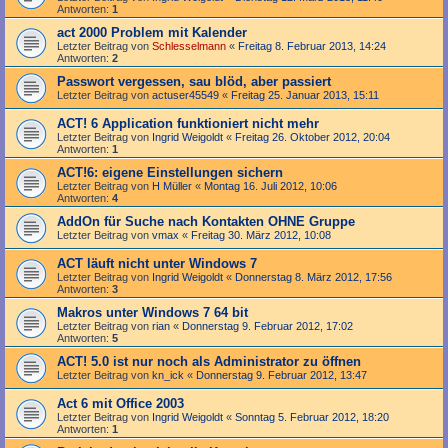
Antworten:
1
act 2000 Problem mit Kalender
Letzter Beitrag von
Schlesselmann
«
Freitag 8. Februar 2013, 14:24
Antworten:
2
Passwort vergessen, sau blöd, aber passiert
Letzter Beitrag von
actuser45549
«
Freitag 25. Januar 2013, 15:11
ACT! 6 Application funktioniert nicht mehr
Letzter Beitrag von
Ingrid Weigoldt
«
Freitag 26. Oktober 2012, 20:04
Antworten:
1
ACT!6: eigene Einstellungen sichern
Letzter Beitrag von
H Müller
«
Montag 16. Juli 2012, 10:06
Antworten:
4
AddOn für Suche nach Kontakten OHNE Gruppe
Letzter Beitrag von
vmax
«
Freitag 30. März 2012, 10:08
ACT läuft nicht unter Windows 7
Letzter Beitrag von
Ingrid Weigoldt
«
Donnerstag 8. März 2012, 17:56
Antworten:
3
Makros unter Windows 7 64 bit
Letzter Beitrag von
rian
«
Donnerstag 9. Februar 2012, 17:02
Antworten:
5
ACT! 5.0 ist nur noch als Administrator zu öffnen
Letzter Beitrag von
kn_ick
«
Donnerstag 9. Februar 2012, 13:47
Act 6 mit Office 2003
Letzter Beitrag von
Ingrid Weigoldt
«
Sonntag 5. Februar 2012, 18:20
Antworten:
1