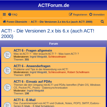
ACTForum.de
FAQ
Registrieren
Anmelden
S
Foren-Übersicht
ACT! - Die Versionen 2.x bis 6.x (auch ACT! 2000)
u
ACT! - Die Versionen 2.x bis 6.x (auch ACT!
c
2000)
h
Forum
e
ACT! 6 - Fragen allgemein
Was ist ACT! ? - Wer braucht ACT! ? - Was kann ACT! ?
Moderatoren:
Ingrid Weigoldt
,
Schlesselmann
Themen:
355
ACT! 6 - Anwender­fragen
Probleme und Tips in der Anwendung von ACT!
Moderatoren:
Ingrid Weigoldt
,
Schlesselmann
,
Robert Schellmann
Themen:
1371
ACT! 6 - Einsatz auf PDAs
Themen die den Umgang mit ACT! und PDAs betreffen (Palm OS, Windows
CE, Pocket PC, Psion) - Datensynchronisation
Moderator:
Ingrid Weigoldt
Themen:
198
ACT! 6 - E-Mail
Das Zusammen­spiel von ACT! und Outlook, Notes, POP3, SMTP, Eudora -
Serien E-Mails - E-Mail Schablonen