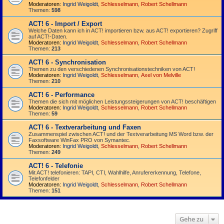
Moderatoren:
Ingrid Weigoldt
,
Schlesselmann
,
Robert Schellmann
Themen:
598
ACT! 6 - Import / Export
Welche Daten kann ich in ACT! importieren bzw. aus ACT! exportieren? Zugriff
auf ACT!-Daten.
Moderatoren:
Ingrid Weigoldt
,
Schlesselmann
,
Robert Schellmann
Themen:
213
ACT! 6 - Synchro­nisation
Themen zu den verschiedenen Synchro­nisations­­techniken von ACT!
Moderatoren:
Ingrid Weigoldt
,
Schlesselmann
,
Axel von Melville
Themen:
210
ACT! 6 - Performance
Themen die sich mit möglichen Leistungssteigerungen von ACT! beschäftigen
Moderatoren:
Ingrid Weigoldt
,
Schlesselmann
,
Robert Schellmann
Themen:
59
ACT! 6 - Textverarbeitung und Faxen
Zusammenspiel zwischen ACT! und der Textverarbeitung MS Word bzw. der
Faxsoftware WinFax PRO von Symantec.
Moderatoren:
Ingrid Weigoldt
,
Schlesselmann
,
Robert Schellmann
Themen:
249
ACT! 6 - Telefonie
Mit ACT! telefonieren: TAPI, CTI, Wahlhilfe, Anrufererkennung, Telefone,
Telefonfelder
Moderatoren:
Ingrid Weigoldt
,
Schlesselmann
,
Robert Schellmann
Themen:
151
Gehe zu