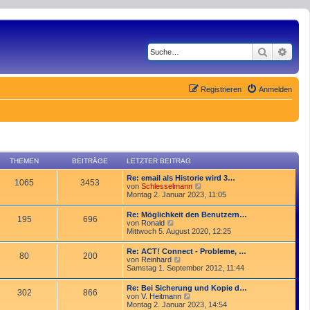
Suche
Erwe
Registrieren
Anmelden
THEMEN
BEITRÄGE
LETZTER BEITRAG
Re: email als Historie wird 3…
1065
3453
N
von
Schlesselmann
e
Montag 2. Januar 2023, 11:05
u
e
Re: Möglichkeit den Benutzern…
195
696
s
N
von
Ronald
t
e
Mittwoch 5. August 2020, 12:25
e
u
r
e
Re: ACT! Connect - Probleme, …
B
80
200
s
N
von
Reinhard
e
t
e
Samstag 1. September 2012, 11:44
i
e
u
t
r
e
r
Re: Bei Sicherung und Kopie d…
B
302
866
s
a
N
von
V. Heitmann
e
t
g
e
Montag 2. Januar 2023, 14:54
i
e