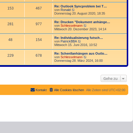
u
t
r
e
r
Re: Outlook Syncproblem bei T…
B
153
467
s
a
N
von
Ronald
e
t
g
e
Donnerstag 20. August 2020, 18:35
i
e
u
t
r
e
r
Re: Drucken "Dokument anhänge…
B
281
977
s
a
N
von
Schlesselmann
e
t
g
e
Mittwoch 20. Dezember 2023, 14:14
i
e
u
t
r
e
r
Re: Individualisierung futsch…
B
48
154
s
a
N
von
PatrickBBA
e
t
g
e
Mittwoch 15. Juni 2016, 10:52
i
e
u
t
r
e
r
Re: Schenllanhängen aus Outlo…
B
229
678
s
a
N
von
Schlesselmann
e
t
g
e
Donnerstag 28. März 2024, 16:00
i
e
u
t
r
e
r
B
s
a
e
t
g
i
Gehe zu
e
t
r
r
B
a
e
Kontakt
Alle Cookies löschen
Alle Zeiten sind
UTC+02:00
g
i
t
r
a
g