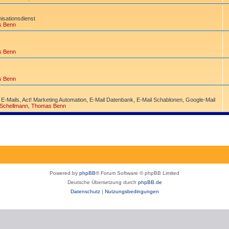
­sations­dienst
s Benn
s Benn
s Benn
 E-Mails, Act! Marketing Automation, E-Mail Datenbank, E-Mail Schablonen, Google-Mail
 Schellmann
,
Thomas Benn
Powered by
phpBB
® Forum Software © phpBB Limited
Deutsche Übersetzung durch
phpBB.de
Datenschutz
|
Nutzungsbedingungen