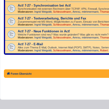
Act! 7-27 - Synchronisation bei Act!
Synchro­nisation mit externen Rechnern über TCP/IP, VPN, Firewall, Synchroni
Moderatoren:
Ingrid Weigoldt
,
Schlesselmann
,
Amrou
,
mtimmermann
,
Thoma
Act! 7-27 - Text­­ver­arbei­tung, Berichte und Fax
Zusammenspiel mit MS Word, Möglichkeiten zu Faxen, Einsatz von Berichten
Moderatoren:
Ingrid Weigoldt
,
Schlesselmann
,
Amrou
,
mtimmermann
,
Thoma
Act! 7-27 - Neue Funktionen in Act!
Welche Funktionen sind neu? Was wurde geändert? Was gibt es nicht mehr?
Moderatoren:
Ingrid Weigoldt
,
Schlesselmann
,
Amrou
,
mtimmermann
,
Thoma
Act! 7-27 - E-Mail
Alles zum Thema E-Mail, Outlook, Internet Mail (POP3, SMTP), Notes, Serien
Moderatoren:
Ingrid Weigoldt
,
Schlesselmann
,
Amrou
,
mtimmermann
,
Robert
Foren-Übersicht