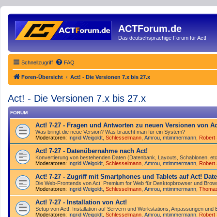
ACTForum.de
Das deutschsprachige Forum für Act!
Schnellzugriff
FAQ
Foren-Übersicht
Act! - Die Versionen 7.x bis 27.x
Act! - Die Versionen 7.x bis 27.x
FORUM
Act! 7-27 - Fragen und Antworten zu neuen Versionen von Ac
Was bringt die neue Version? Was braucht man für ein System?
Moderatoren:
Ingrid Weigoldt
,
Schlesselmann
,
Amrou
,
mtimmermann
,
Robert
Act! 7-27 - Datenübernahme nach Act!
Konvertierung von bestehenden Daten (Datenbank, Layouts, Schablonen, etc.
Moderatoren:
Ingrid Weigoldt
,
Schlesselmann
,
Amrou
,
mtimmermann
,
Robert
Act! 7-27 - Zugriff mit Smart­phones und Tablets auf Act! Da
Die Web-Frontends von Act! Premium for Web für Desktop­browser und Brows
Moderatoren:
Ingrid Weigoldt
,
Schlesselmann
,
Amrou
,
mtimmermann
,
Thoma
Act! 7-27 - Installation von Act!
Setup von Act!, Installation auf Servern und Workstations, Anpassungen und 
Moderatoren:
Ingrid Weigoldt
,
Schlesselmann
,
Amrou
,
mtimmermann
,
Robert