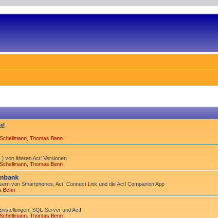
t!
 Schellmann
,
Thomas Benn
) von älteren Act! Versionen
 Schellmann
,
Thomas Benn
tenbank
ern von Smart­phones, Act! Connect Link und die Act! Companion App
s Benn
Einstellungen, SQL-Server und Act!
 Schellmann
,
Thomas Benn