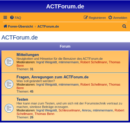
ACTForum.de
FAQ
Registrieren
Anmelden
S
Foren-Übersicht
ACTForum.de
u
ACTForum.de
c
Forum
h
e
Mitteilungen
Neuigkeiten und Hinweise für die Benutzer des ACTForum.de
Moderatoren:
Ingrid Weigoldt
,
mtimmermann
,
Robert Schellmann
,
Thomas
Benn
Themen:
31
Fragen, Anregungen zum ACTForum.de
Was soll geändert werden?
Moderatoren:
Ingrid Weigoldt
,
mtimmermann
,
Robert Schellmann
,
Thomas
Benn
Themen:
45
Testen
Hier kann man zum Testen, und um sich mit der Forumstechnik vertraut zu
machen, sinnlose Beiträge erzeugen.
Moderatoren:
Ingrid Weigoldt
,
Schlesselmann
,
Amrou
,
mtimmermann
,
Robert
Schellmann
,
Thomas Benn
Themen:
26