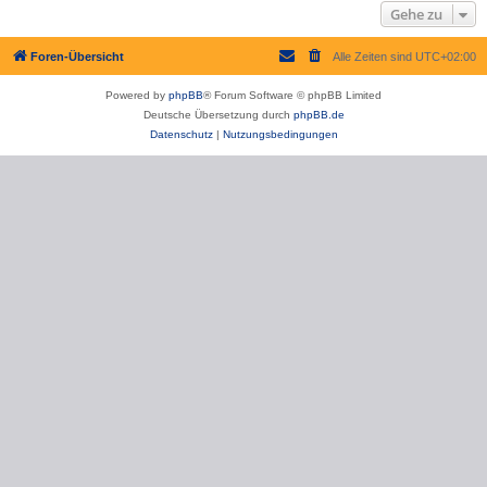
Gehe zu
Foren-Übersicht
Alle Zeiten sind
UTC+02:00
Powered by
phpBB
® Forum Software © phpBB Limited
Deutsche Übersetzung durch
phpBB.de
Datenschutz
|
Nutzungsbedingungen