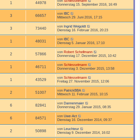
von
Schlesselmann
1
44978
Donnerstag 15. September 2016, 16:49
von
IBC
3
66657
Mittwoch 29. Juni 2016, 17:15
von
Ingrid Weigoldt
3
73440
Dienstag 16. Februar 2016, 20:23
von
IBC
1
48031
Dienstag 5. Januar 2016, 17:10
von
Robert Schellmann
2
57866
Donnerstag 17. Dezember 2015, 10:42
von
Schlesselmann
1
46711
Donnerstag 3. Dezember 2015, 13:58
von
Schlesselmann
1
43529
Freitag 27. November 2015, 12:06
von
PatrickBBA
2
51007
Mittwoch 11. Februar 2015, 10:15
von
Dannenmaier
6
82841
Donnerstag 29. Januar 2015, 08:35
von
Uwe-Act
6
84571
Dienstag 16. Dezember 2014, 09:37
von
Leuchteur
2
50898
Dienstag 9. Dezember 2014, 16:02