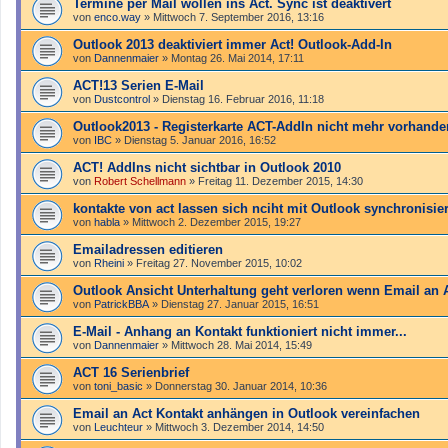
Termine per Mail wollen ins Act. Sync ist deaktivert
von
enco.way
»
Mittwoch 7. September 2016, 13:16
Outlook 2013 deaktiviert immer Act! Outlook-Add-In
von
Dannenmaier
»
Montag 26. Mai 2014, 17:11
ACT!13 Serien E-Mail
von
Dustcontrol
»
Dienstag 16. Februar 2016, 11:18
Outlook2013 - Registerkarte ACT-AddIn nicht mehr vorhande
von
IBC
»
Dienstag 5. Januar 2016, 16:52
ACT! AddIns nicht sichtbar in Outlook 2010
von
Robert Schellmann
»
Freitag 11. Dezember 2015, 14:30
kontakte von act lassen sich nciht mit Outlook synchronisie
von
habla
»
Mittwoch 2. Dezember 2015, 19:27
Emailadressen editieren
von
Rheini
»
Freitag 27. November 2015, 10:02
Outlook Ansicht Unterhaltung geht verloren wenn Email an
von
PatrickBBA
»
Dienstag 27. Januar 2015, 16:51
E-Mail - Anhang an Kontakt funktioniert nicht immer...
von
Dannenmaier
»
Mittwoch 28. Mai 2014, 15:49
ACT 16 Serienbrief
von
toni_basic
»
Donnerstag 30. Januar 2014, 10:36
Email an Act Kontakt anhängen in Outlook vereinfachen
von
Leuchteur
»
Mittwoch 3. Dezember 2014, 14:50