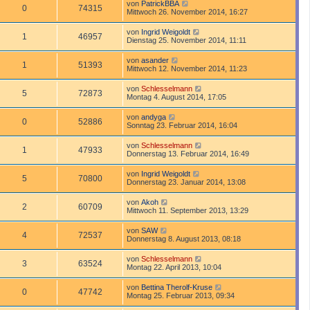
von
PatrickBBA
0
74315
Mittwoch 26. November 2014, 16:27
von
Ingrid Weigoldt
1
46957
Dienstag 25. November 2014, 11:11
von
asander
1
51393
Mittwoch 12. November 2014, 11:23
von
Schlesselmann
5
72873
Montag 4. August 2014, 17:05
von
andyga
0
52886
Sonntag 23. Februar 2014, 16:04
von
Schlesselmann
1
47933
Donnerstag 13. Februar 2014, 16:49
von
Ingrid Weigoldt
5
70800
Donnerstag 23. Januar 2014, 13:08
von
Akoh
2
60709
Mittwoch 11. September 2013, 13:29
von
SAW
4
72537
Donnerstag 8. August 2013, 08:18
von
Schlesselmann
3
63524
Montag 22. April 2013, 10:04
von
Bettina Therolf-Kruse
0
47742
Montag 25. Februar 2013, 09:34