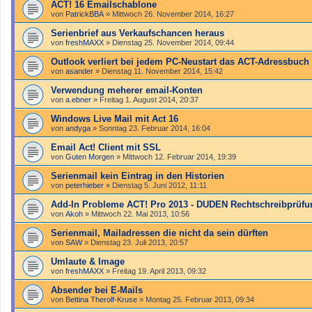
ACT! 16 Emailschablone
von
PatrickBBA
»
Mittwoch 26. November 2014, 16:27
Serienbrief aus Verkaufschancen heraus
von
freshMAXX
»
Dienstag 25. November 2014, 09:44
Outlook verliert bei jedem PC-Neustart das ACT-Adressbuch
von
asander
»
Dienstag 11. November 2014, 15:42
Verwendung meherer email-Konten
von
a.ebner
»
Freitag 1. August 2014, 20:37
Windows Live Mail mit Act 16
von
andyga
»
Sonntag 23. Februar 2014, 16:04
Email Act! Client mit SSL
von
Guten Morgen
»
Mittwoch 12. Februar 2014, 19:39
Serienmail kein Eintrag in den Historien
von
peterhieber
»
Dienstag 5. Juni 2012, 11:11
Add-In Probleme ACT! Pro 2013 - DUDEN Rechtschreibprüfu
von
Akoh
»
Mittwoch 22. Mai 2013, 10:56
Serienmail, Mailadressen die nicht da sein dürften
von
SAW
»
Dienstag 23. Juli 2013, 20:57
Umlaute & Image
von
freshMAXX
»
Freitag 19. April 2013, 09:32
Absender bei E-Mails
von
Bettina Therolf-Kruse
»
Montag 25. Februar 2013, 09:34