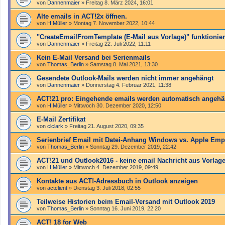
von
Dannenmaier
»
Freitag 8. März 2024, 16:01
Alte emails in ACT!2x öffnen.
von
H Müller
»
Montag 7. November 2022, 10:44
"Create­Email­From­Template (E-Mail aus Vorlage)" funktioniert
von
Dannenmaier
»
Freitag 22. Juli 2022, 11:11
Kein E-Mail Versand bei Serienmails
von
Thomas_Berlin
»
Samstag 8. Mai 2021, 13:30
Gesendete Outlook-Mails werden nicht immer angehängt
von
Dannenmaier
»
Donnerstag 4. Februar 2021, 11:38
ACT!21 pro: Eingehende emails werden automatisch angehä
von
H Müller
»
Mittwoch 30. Dezember 2020, 12:50
E-Mail Zertifikat
von
clclark
»
Freitag 21. August 2020, 09:35
Serienbrief Email mit Datei-Anhang Windows vs. Apple Em
von
Thomas_Berlin
»
Sonntag 29. Dezember 2019, 22:42
ACT!21 und Outlook2016 - keine email Nachricht aus Vorlage
von
H Müller
»
Mittwoch 4. Dezember 2019, 09:49
Kontakte aus ACT!-Adressbuch in Outlook anzeigen
von
actclient
»
Dienstag 3. Juli 2018, 02:55
Teilweise Historien beim Email-Versand mit Outlook 2019
von
Thomas_Berlin
»
Sonntag 16. Juni 2019, 22:20
ACT! 18 for Web