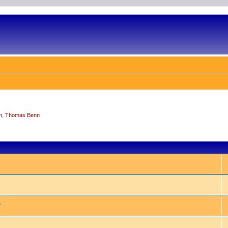
n
,
Thomas Benn
e
&