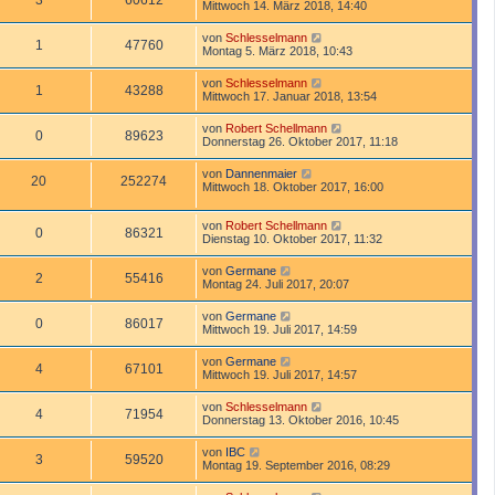
3
60612
Mittwoch 14. März 2018, 14:40
von
Schlesselmann
1
47760
Montag 5. März 2018, 10:43
von
Schlesselmann
1
43288
Mittwoch 17. Januar 2018, 13:54
von
Robert Schellmann
0
89623
Donnerstag 26. Oktober 2017, 11:18
von
Dannenmaier
20
252274
Mittwoch 18. Oktober 2017, 16:00
von
Robert Schellmann
0
86321
Dienstag 10. Oktober 2017, 11:32
von
Germane
2
55416
Montag 24. Juli 2017, 20:07
von
Germane
0
86017
Mittwoch 19. Juli 2017, 14:59
von
Germane
4
67101
Mittwoch 19. Juli 2017, 14:57
von
Schlesselmann
4
71954
Donnerstag 13. Oktober 2016, 10:45
von
IBC
3
59520
Montag 19. September 2016, 08:29