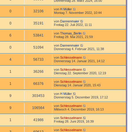
Donnerstag 28. März 2024, 16:00
von
H Müller
0
32106
Montag 7. November 2022, 10:44
von
Dannenmaier
0
35191
Freitag 22. Juli 2022, 11:11
von
Thomas_Berlin
6
53841
Freitag 28. Mai 2021, 21:59
von
Dannenmaier
0
51094
Donnerstag 4. Februar 2021, 11:38
von
Schlesselmann
4
56733
Donnerstag 14. Januar 2021, 14:12
von
Schlesselmann
1
36266
Dienstag 22. September 2020, 12:19
von
Schlesselmann
1
66376
Dienstag 14. Januar 2020, 15:43
von
H Müller
9
303453
Donnerstag 5. Dezember 2019, 17:12
von
Schlesselmann
9
106564
Mittwoch 4. Dezember 2019, 16:13
von
Schlesselmann
1
41986
Freitag 28. Juni 2019, 16:39
von
Schlesselmann