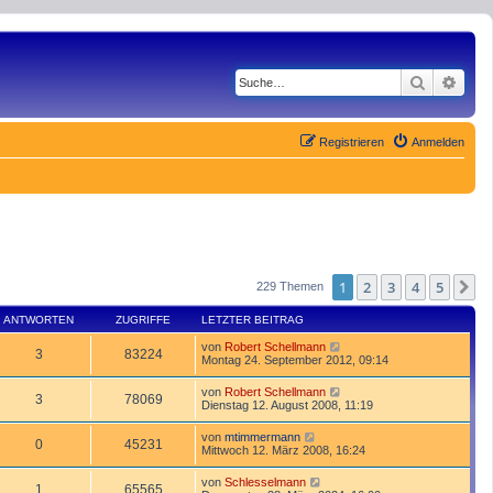
Suche
Erwe
Registrieren
Anmelden
1
2
3
4
5
N
229 Themen
ANTWORTEN
ZUGRIFFE
LETZTER BEITRAG
von
Robert Schellmann
3
83224
Montag 24. September 2012, 09:14
von
Robert Schellmann
3
78069
Dienstag 12. August 2008, 11:19
von
mtimmermann
0
45231
Mittwoch 12. März 2008, 16:24
von
Schlesselmann
1
65565