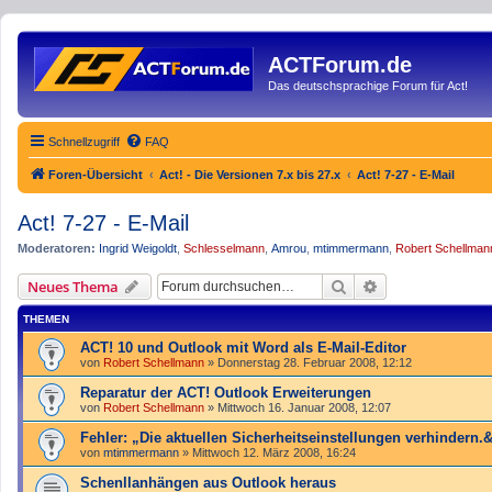
ACTForum.de
Das deutschsprachige Forum für Act!
Schnellzugriff
FAQ
Foren-Übersicht
Act! - Die Versionen 7.x bis 27.x
Act! 7-27 - E-Mail
Act! 7-27 - E-Mail
Moderatoren:
Ingrid Weigoldt
,
Schlesselmann
,
Amrou
,
mtimmermann
,
Robert Schellman
Suche
Erweiterte Such
Neues Thema
THEMEN
ACT! 10 und Outlook mit Word als E-Mail-Editor
von
Robert Schellmann
»
Donnerstag 28. Februar 2008, 12:12
Reparatur der ACT! Outlook Erweiterungen
von
Robert Schellmann
»
Mittwoch 16. Januar 2008, 12:07
Fehler: „Die aktuellen Sicherheitseinstellungen verhindern.
von
mtimmermann
»
Mittwoch 12. März 2008, 16:24
Schenllanhängen aus Outlook heraus