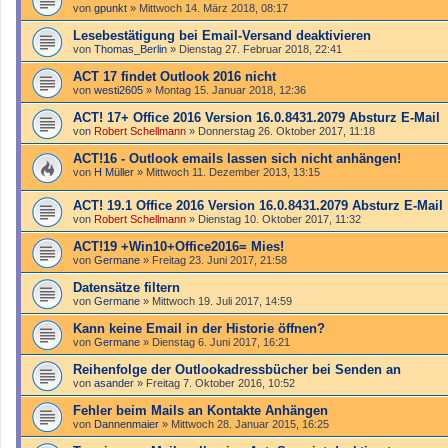
von
gpunkt
»
Mittwoch 14. März 2018, 08:17
Lesebestätigung bei Email-Versand deaktivieren
von
Thomas_Berlin
»
Dienstag 27. Februar 2018, 22:41
ACT 17 findet Outlook 2016 nicht
von
westi2605
»
Montag 15. Januar 2018, 12:36
ACT! 17+ Office 2016 Version 16.0.8431.2079 Absturz E-Mail
von
Robert Schellmann
»
Donnerstag 26. Oktober 2017, 11:18
ACT!16 - Outlook emails lassen sich nicht anhängen!
von
H Müller
»
Mittwoch 11. Dezember 2013, 13:15
ACT! 19.1 Office 2016 Version 16.0.8431.2079 Absturz E-Mail
von
Robert Schellmann
»
Dienstag 10. Oktober 2017, 11:32
ACT!19 +Win10+Office2016= Mies!
von
Germane
»
Freitag 23. Juni 2017, 21:58
Datensätze filtern
von
Germane
»
Mittwoch 19. Juli 2017, 14:59
Kann keine Email in der Historie öffnen?
von
Germane
»
Dienstag 6. Juni 2017, 16:21
Reihenfolge der Outlookadressbücher bei Senden an
von
asander
»
Freitag 7. Oktober 2016, 10:52
Fehler beim Mails an Kontakte Anhängen
von
Dannenmaier
»
Mittwoch 28. Januar 2015, 16:25