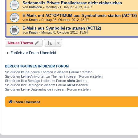
Serienmails Private Emailadresse nicht einbeziehen
von
Kathleen
»
Montag 21. Januar 2013, 09:07
E-Mails mit ACTOPTIMUM aus Symbolleiste starten (ACT12)
von
Knuth
»
Freitag 26. Oktober 2012, 13:47
E-Mails aus Symbolleiste starten (ACT12)
von
Knuth
»
Montag 8. Oktober 2012, 15:54
Neues Thema
Zurück zur Foren-Übersicht
BERECHTIGUNGEN IN DIESEM FORUM
Sie dürfen
keine
neuen Themen in diesem Forum erstellen.
Sie dürfen
keine
Antworten zu Themen in diesem Forum erstellen.
Sie dürfen Ihre Beiträge in diesem Forum
nicht
ändern.
Sie dürfen Ihre Beiträge in diesem Forum
nicht
löschen.
Sie dürfen
keine
Dateianhänge in diesem Forum erstellen.
Foren-Übersicht