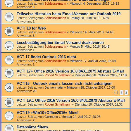
Letzter Beitrag von
Schlesselmann
«
Mittwoch 4. Dezember 2019, 16:13
Antworten:
9
Teilweise Historien beim Email-Versand mit Outlook 2019
Letzter Beitrag von
Schlesselmann
«
Freitag 28. Juni 2019, 16:39
Antworten:
1
ACT! 18 for Web
Letzter Beitrag von
Schlesselmann
«
Mittwoch 14. März 2018, 14:40
Antworten:
3
Lesebestätigung bei Email-Versand deaktivieren
Letzter Beitrag von
Schlesselmann
«
Montag 5. März 2018, 10:43
Antworten:
1
ACT 17 findet Outlook 2016 nicht
Letzter Beitrag von
Schlesselmann
«
Mittwoch 17. Januar 2018, 13:54
Antworten:
1
ACT! 17+ Office 2016 Version 16.0.8431.2079 Absturz E-Mail
Letzter Beitrag von
Robert Schellmann
«
Donnerstag 26. Oktober 2017, 11:18
ACT!16 - Outlook emails lassen sich nicht anhängen!
Letzter Beitrag von
Dannenmaier
«
Mittwoch 18. Oktober 2017, 16:00
Antworten:
20
1
2
ACT! 19.1 Office 2016 Version 16.0.8431.2079 Absturz E-Mail
Letzter Beitrag von
Robert Schellmann
«
Dienstag 10. Oktober 2017, 11:32
ACT!19 +Win10+Office2016= Mies!
Letzter Beitrag von
Germane
«
Montag 24. Juli 2017, 20:07
Antworten:
2
Datensätze filtern