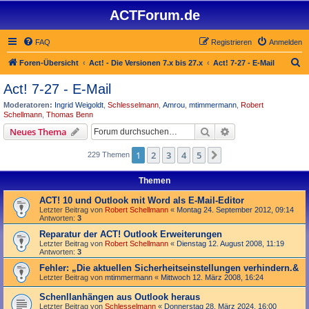
ACTForum.de
FAQ
Registrieren
Anmelden
S
Foren-Übersicht
Act! - Die Versionen 7.x bis 27.x
Act! 7-27 - E-Mail
u
Act! 7-27 - E-Mail
c
Moderatoren:
Ingrid Weigoldt
,
Schlesselmann
,
Amrou
,
mtimmermann
,
Robert
h
Schellmann
,
Thomas Benn
e
Suche
Erweiterte Suche
Neues Thema
1
2
3
4
5
Nächste
229 Themen
Themen
ACT! 10 und Outlook mit Word als E-Mail-Editor
Letzter Beitrag von
Robert Schellmann
«
Montag 24. September 2012, 09:14
Antworten:
3
Reparatur der ACT! Outlook Erweiterungen
Letzter Beitrag von
Robert Schellmann
«
Dienstag 12. August 2008, 11:19
Antworten:
3
Fehler: „Die aktuellen Sicherheitseinstellungen verhindern.&
Letzter Beitrag von
mtimmermann
«
Mittwoch 12. März 2008, 16:24
Schenllanhängen aus Outlook heraus
Letzter Beitrag von
Schlesselmann
«
Donnerstag 28. März 2024, 16:00