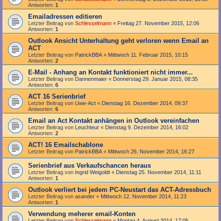
Antworten:
1
Emailadressen editieren
Letzter Beitrag von
Schlesselmann
«
Freitag 27. November 2015, 12:06
Antworten:
1
Outlook Ansicht Unterhaltung geht verloren wenn Email an
ACT
Letzter Beitrag von
PatrickBBA
«
Mittwoch 11. Februar 2015, 10:15
Antworten:
2
E-Mail - Anhang an Kontakt funktioniert nicht immer...
Letzter Beitrag von
Dannenmaier
«
Donnerstag 29. Januar 2015, 08:35
Antworten:
6
ACT 16 Serienbrief
Letzter Beitrag von
Uwe-Act
«
Dienstag 16. Dezember 2014, 09:37
Antworten:
6
Email an Act Kontakt anhängen in Outlook vereinfachen
Letzter Beitrag von
Leuchteur
«
Dienstag 9. Dezember 2014, 16:02
Antworten:
2
ACT! 16 Emailschablone
Letzter Beitrag von
PatrickBBA
«
Mittwoch 26. November 2014, 16:27
Serienbrief aus Verkaufschancen heraus
Letzter Beitrag von
Ingrid Weigoldt
«
Dienstag 25. November 2014, 11:11
Antworten:
1
Outlook verliert bei jedem PC-Neustart das ACT-Adressbuch
Letzter Beitrag von
asander
«
Mittwoch 12. November 2014, 11:23
Antworten:
1
Verwendung meherer email-Konten
Letzter Beitrag von
Schlesselmann
«
Montag 4. August 2014, 17:05