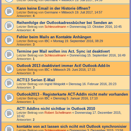
Letzter Beitrag von
Germane
«
Mittwoch 19. Juli 2017, 14:59
Kann keine Email in der Historie öffnen?
Letzter Beitrag von
Germane
«
Mittwoch 19. Juli 2017, 14:57
Antworten:
4
Reihenfolge der Outlookadressbücher bei Senden an
Letzter Beitrag von
Schlesselmann
«
Donnerstag 13. Oktober 2016, 10:45
Antworten:
4
Fehler beim Mails an Kontakte Anhängen
Letzter Beitrag von
IBC
«
Montag 19. September 2016, 08:29
Antworten:
3
Termine per Mail wollen ins Act. Sync ist deaktivert
Letzter Beitrag von
Schlesselmann
«
Donnerstag 15. September 2016, 16:49
Antworten:
1
Outlook 2013 deaktiviert immer Act! Outlook-Add-In
Letzter Beitrag von
IBC
«
Mittwoch 29. Juni 2016, 17:15
Antworten:
3
ACT!13 Serien E-Mail
Letzter Beitrag von
Ingrid Weigoldt
«
Dienstag 16. Februar 2016, 20:23
Antworten:
3
Outlook2013 - Registerkarte ACT-AddIn nicht mehr vorhanden
Letzter Beitrag von
IBC
«
Dienstag 5. Januar 2016, 17:10
Antworten:
1
ACT! AddIns nicht sichtbar in Outlook 2010
Letzter Beitrag von
Robert Schellmann
«
Donnerstag 17. Dezember 2015,
10:42
Antworten:
2
kontakte von act lassen sich nciht mit Outlook synchronisier
Letzter Beitrag von
Schlesselmann
«
Donnerstag 3. Dezember 2015, 13:58