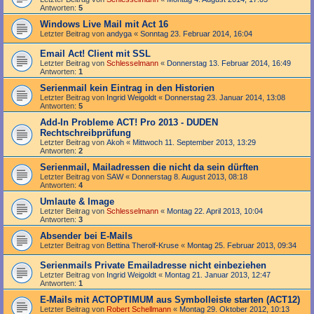
Antworten:
5
Windows Live Mail mit Act 16
Letzter Beitrag von
andyga
«
Sonntag 23. Februar 2014, 16:04
Email Act! Client mit SSL
Letzter Beitrag von
Schlesselmann
«
Donnerstag 13. Februar 2014, 16:49
Antworten:
1
Serienmail kein Eintrag in den Historien
Letzter Beitrag von
Ingrid Weigoldt
«
Donnerstag 23. Januar 2014, 13:08
Antworten:
5
Add-In Probleme ACT! Pro 2013 - DUDEN
Rechtschreibprüfung
Letzter Beitrag von
Akoh
«
Mittwoch 11. September 2013, 13:29
Antworten:
2
Serienmail, Mailadressen die nicht da sein dürften
Letzter Beitrag von
SAW
«
Donnerstag 8. August 2013, 08:18
Antworten:
4
Umlaute & Image
Letzter Beitrag von
Schlesselmann
«
Montag 22. April 2013, 10:04
Antworten:
3
Absender bei E-Mails
Letzter Beitrag von
Bettina Therolf-Kruse
«
Montag 25. Februar 2013, 09:34
Serienmails Private Emailadresse nicht einbeziehen
Letzter Beitrag von
Ingrid Weigoldt
«
Montag 21. Januar 2013, 12:47
Antworten:
1
E-Mails mit ACTOPTIMUM aus Symbolleiste starten (ACT12)
Letzter Beitrag von
Robert Schellmann
«
Montag 29. Oktober 2012, 10:13