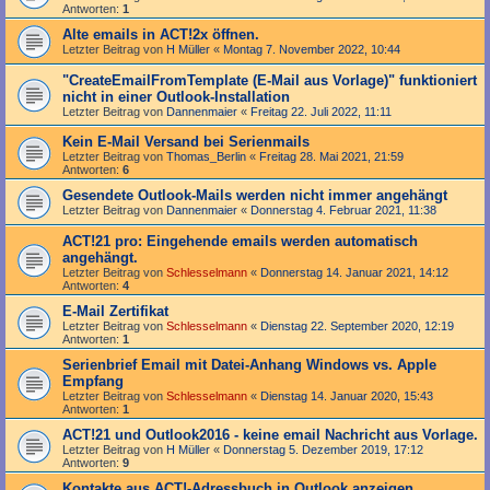
Antworten:
1
Alte emails in ACT!2x öffnen.
Letzter Beitrag von
H Müller
«
Montag 7. November 2022, 10:44
"Create­Email­From­Template (E-Mail aus Vorlage)" funktioniert
nicht in einer Outlook-Installation
Letzter Beitrag von
Dannenmaier
«
Freitag 22. Juli 2022, 11:11
Kein E-Mail Versand bei Serienmails
Letzter Beitrag von
Thomas_Berlin
«
Freitag 28. Mai 2021, 21:59
Antworten:
6
Gesendete Outlook-Mails werden nicht immer angehängt
Letzter Beitrag von
Dannenmaier
«
Donnerstag 4. Februar 2021, 11:38
ACT!21 pro: Eingehende emails werden automatisch
angehängt.
Letzter Beitrag von
Schlesselmann
«
Donnerstag 14. Januar 2021, 14:12
Antworten:
4
E-Mail Zertifikat
Letzter Beitrag von
Schlesselmann
«
Dienstag 22. September 2020, 12:19
Antworten:
1
Serienbrief Email mit Datei-Anhang Windows vs. Apple
Empfang
Letzter Beitrag von
Schlesselmann
«
Dienstag 14. Januar 2020, 15:43
Antworten:
1
ACT!21 und Outlook2016 - keine email Nachricht aus Vorlage.
Letzter Beitrag von
H Müller
«
Donnerstag 5. Dezember 2019, 17:12
Antworten:
9
Kontakte aus ACT!-Adressbuch in Outlook anzeigen