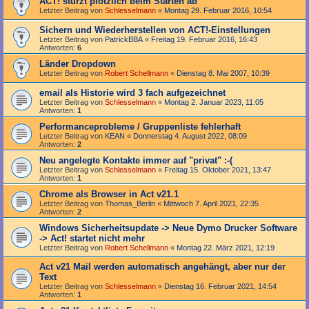
ACT! stürzt plötzlich beim Starten ab
Letzter Beitrag von
Schlesselmann
«
Montag 29. Februar 2016, 10:54
Sichern und Wiederherstellen von ACT!-Einstellungen
Letzter Beitrag von
PatrickBBA
«
Freitag 19. Februar 2016, 16:43
Antworten:
6
Länder Dropdown
Letzter Beitrag von
Robert Schellmann
«
Dienstag 8. Mai 2007, 10:39
email als Historie wird 3 fach aufgezeichnet
Letzter Beitrag von
Schlesselmann
«
Montag 2. Januar 2023, 11:05
Antworten:
1
Performanceprobleme / Gruppenliste fehlerhaft
Letzter Beitrag von
KEAN
«
Donnerstag 4. August 2022, 08:09
Antworten:
2
Neu angelegte Kontakte immer auf "privat" :-(
Letzter Beitrag von
Schlesselmann
«
Freitag 15. Oktober 2021, 13:47
Antworten:
1
Chrome als Browser in Act v21.1
Letzter Beitrag von
Thomas_Berlin
«
Mittwoch 7. April 2021, 22:35
Antworten:
2
Windows Sicherheitsupdate -> Neue Dymo Drucker Software
-> Act! startet nicht mehr
Letzter Beitrag von
Robert Schellmann
«
Montag 22. März 2021, 12:19
Act v21 Mail werden automatisch angehängt, aber nur der
Text
Letzter Beitrag von
Schlesselmann
«
Dienstag 16. Februar 2021, 14:54
Antworten:
1