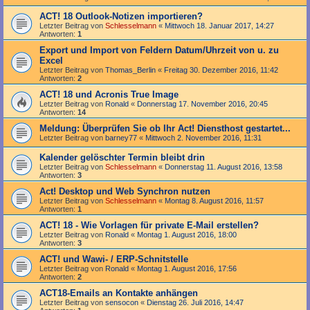
ACT! 18 Outlook-Notizen importieren?
Letzter Beitrag von
Schlesselmann
«
Mittwoch 18. Januar 2017, 14:27
Antworten:
1
Export und Import von Feldern Datum/Uhrzeit von u. zu
Excel
Letzter Beitrag von
Thomas_Berlin
«
Freitag 30. Dezember 2016, 11:42
Antworten:
2
ACT! 18 und Acronis True Image
Letzter Beitrag von
Ronald
«
Donnerstag 17. November 2016, 20:45
Antworten:
14
Meldung: Überprüfen Sie ob Ihr Act! Diensthost gestartet...
Letzter Beitrag von
barney77
«
Mittwoch 2. November 2016, 11:31
Kalender gelöschter Termin bleibt drin
Letzter Beitrag von
Schlesselmann
«
Donnerstag 11. August 2016, 13:58
Antworten:
3
Act! Desktop und Web Synchron nutzen
Letzter Beitrag von
Schlesselmann
«
Montag 8. August 2016, 11:57
Antworten:
1
ACT! 18 - Wie Vorlagen für private E-Mail erstellen?
Letzter Beitrag von
Ronald
«
Montag 1. August 2016, 18:00
Antworten:
3
ACT! und Wawi- / ERP-Schnitstelle
Letzter Beitrag von
Ronald
«
Montag 1. August 2016, 17:56
Antworten:
2
ACT18-Emails an Kontakte anhängen
Letzter Beitrag von
sensocon
«
Dienstag 26. Juli 2016, 14:47