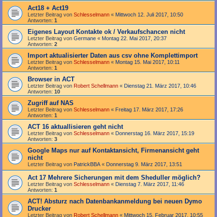
Act18 + Act19
Letzter Beitrag von
Schlesselmann
«
Mittwoch 12. Juli 2017, 10:50
Antworten:
1
Eigenes Layout Kontakte ok / Verkaufschancen nicht
Letzter Beitrag von
Germane
«
Montag 22. Mai 2017, 20:37
Antworten:
2
Import aktualisierter Daten aus csv ohne Komplettimport
Letzter Beitrag von
Schlesselmann
«
Montag 15. Mai 2017, 10:11
Antworten:
1
Browser in ACT
Letzter Beitrag von
Robert Schellmann
«
Dienstag 21. März 2017, 10:46
Antworten:
10
Zugriff auf NAS
Letzter Beitrag von
Schlesselmann
«
Freitag 17. März 2017, 17:26
Antworten:
1
ACT 16 aktuallisieren geht nicht
Letzter Beitrag von
Schlesselmann
«
Donnerstag 16. März 2017, 15:19
Antworten:
3
Google Maps nur auf Kontaktansicht, Firmenansicht geht
nicht
Letzter Beitrag von
PatrickBBA
«
Donnerstag 9. März 2017, 13:51
Act 17 Mehrere Sicherungen mit dem Sheduller möglich?
Letzter Beitrag von
Schlesselmann
«
Dienstag 7. März 2017, 11:46
Antworten:
1
ACT! Absturz nach Datenbankanmeldung bei neuen Dymo
Drucker
Letzter Beitrag von
Robert Schellmann
«
Mittwoch 15. Februar 2017, 10:55