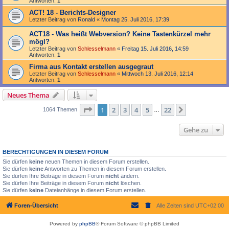
Antworten:
1
ACT! 18 - Berichts-Designer
Letzter Beitrag von
Ronald
«
Montag 25. Juli 2016, 17:39
ACT18 - Was heißt Webversion? Keine Tastenkürzel mehr
mögl?
Letzter Beitrag von
Schlesselmann
«
Freitag 15. Juli 2016, 14:59
Antworten:
1
Firma aus Kontakt erstellen ausgegraut
Letzter Beitrag von
Schlesselmann
«
Mittwoch 13. Juli 2016, 12:14
Antworten:
1
Neues Thema
Seite
1
von
22
1
2
3
4
5
22
Nächste
1064 Themen
…
Gehe zu
BERECHTIGUNGEN IN DIESEM FORUM
Sie dürfen
keine
neuen Themen in diesem Forum erstellen.
Sie dürfen
keine
Antworten zu Themen in diesem Forum erstellen.
Sie dürfen Ihre Beiträge in diesem Forum
nicht
ändern.
Sie dürfen Ihre Beiträge in diesem Forum
nicht
löschen.
Sie dürfen
keine
Dateianhänge in diesem Forum erstellen.
Foren-Übersicht
Alle Zeiten sind
UTC+02:00
Powered by
phpBB
® Forum Software © phpBB Limited