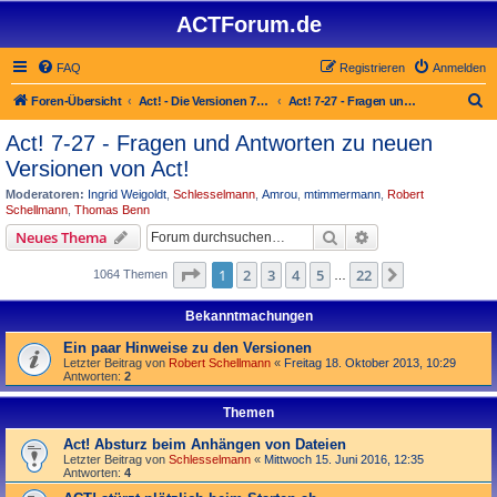
ACTForum.de
FAQ
Registrieren
Anmelden
S
Foren-Übersicht
Act! - Die Versionen 7.x bis 27.x
Act! 7-27 - Fragen und Antworten zu neuen Versionen von Act!
u
Act! 7-27 - Fragen und Antworten zu neuen
c
Versionen von Act!
h
Moderatoren:
Ingrid Weigoldt
,
Schlesselmann
,
Amrou
,
mtimmermann
,
Robert
e
Schellmann
,
Thomas Benn
Suche
Erweiterte Suche
Neues Thema
Seite
1
von
22
1
2
3
4
5
22
Nächste
1064 Themen
…
Bekanntmachungen
Ein paar Hinweise zu den Versionen
Letzter Beitrag von
Robert Schellmann
«
Freitag 18. Oktober 2013, 10:29
Antworten:
2
Themen
Act! Absturz beim Anhängen von Dateien
Letzter Beitrag von
Schlesselmann
«
Mittwoch 15. Juni 2016, 12:35
Antworten:
4