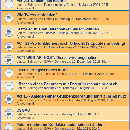
Act v21 Kontaktliste Favorit
Letzter Beitrag von
Dannenmaier
«
Freitag 15. Januar 2021, 12:51
Antworten:
1
Wie Twitter einbinden?
Letzter Beitrag von
Ronald
«
Dienstag 22. September 2020, 13:25
Antworten:
2
Historien in allen Datenbanken verschwunden
Letzter Beitrag von
Thomas_Berlin
«
Freitag 26. Juni 2020, 17:52
Antworten:
2
ACT 21 Pro funktioniert nach Office 2019 Update nur bedingt
Letzter Beitrag von
H Müller
«
Dienstag 22. Oktober 2019, 11:44
Antworten:
3
ACT! WEB API HOST, Dienst wird angehalten
Letzter Beitrag von
SAW
«
Donnerstag 20. Dezember 2018, 10:44
Lizenzierungsservices in Act!
Letzter Beitrag von
Thomas Benn
«
Freitag 7. Dezember 2018, 14:50
Antworten:
1
Löschen eines Benutzers mit Datenübernahme bricht ab
Letzter Beitrag von
martins42
«
Dienstag 28. August 2018, 13:58
Act 16 - Anlegen einer Gruppenzuordnung führt zum Absturz
Letzter Beitrag von
Schlesselmann
«
Dienstag 28. August 2018, 11:45
Antworten:
5
DSGVO
Letzter Beitrag von
sensocon
«
Montag 28. Mai 2018, 09:25
Antworten:
3
Feld in mehreren Kontakten automatisiert ändern
Letzter Beitrag von
SAW
«
Donnerstag 24. Mai 2018, 10:42