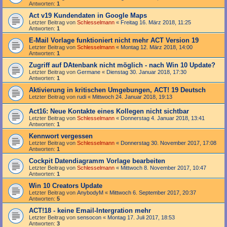
Antworten:
1
Act v19 Kundendaten in Google Maps
Letzter Beitrag von
Schlesselmann
«
Freitag 16. März 2018, 11:25
Antworten:
1
E-Mail Vorlage funktioniert nicht mehr ACT Version 19
Letzter Beitrag von
Schlesselmann
«
Montag 12. März 2018, 14:00
Antworten:
1
Zugriff auf DAtenbank nicht möglich - nach Win 10 Update?
Letzter Beitrag von
Germane
«
Dienstag 30. Januar 2018, 17:30
Antworten:
1
Aktivierung in kritischen Umgebungen, ACT! 19 Deutsch
Letzter Beitrag von
rudi
«
Mittwoch 24. Januar 2018, 19:13
Act16: Neue Kontakte eines Kollegen nicht sichtbar
Letzter Beitrag von
Schlesselmann
«
Donnerstag 4. Januar 2018, 13:41
Antworten:
1
Kennwort vergessen
Letzter Beitrag von
Schlesselmann
«
Donnerstag 30. November 2017, 17:08
Antworten:
1
Cockpit Datendiagramm Vorlage bearbeiten
Letzter Beitrag von
Schlesselmann
«
Mittwoch 8. November 2017, 10:47
Antworten:
1
Win 10 Creators Update
Letzter Beitrag von
AnybodyM
«
Mittwoch 6. September 2017, 20:37
Antworten:
5
ACT!18 - keine Email-Intergration mehr
Letzter Beitrag von
sensocon
«
Montag 17. Juli 2017, 18:53
Antworten:
3