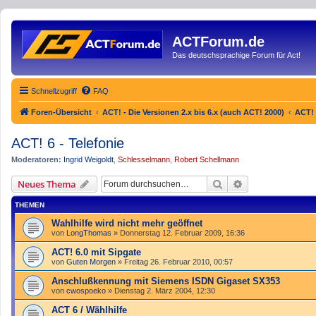
ACTForum.de
Das deutschsprachige Forum für Act!
Schnellzugriff
FAQ
Foren-Übersicht
ACT! - Die Versionen 2.x bis 6.x (auch ACT! 2000)
ACT! 
ACT! 6 - Telefonie
Moderatoren:
Ingrid Weigoldt
,
Schlesselmann
,
Robert Schellmann
Suche
Erweiterte Such
Neues Thema
THEMEN
Wahlhilfe wird nicht mehr geöffnet
von
LongThomas
»
Donnerstag 12. Februar 2009, 16:36
ACT! 6.0 mit Sipgate
von
Guten Morgen
»
Freitag 26. Februar 2010, 00:57
Anschlußkennung mit Siemens ISDN Gigaset SX353
von
cwospoeko
»
Dienstag 2. März 2004, 12:30
ACT 6 / Wählhilfe