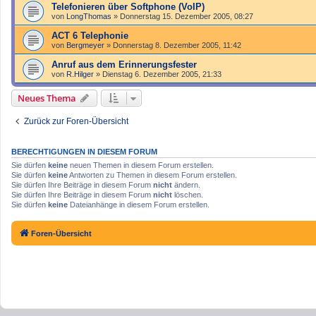
Telefonieren über Softphone (VoIP)
von
LongThomas
»
Donnerstag 15. Dezember 2005, 08:27
ACT 6 Telephonie
von
Bergmeyer
»
Donnerstag 8. Dezember 2005, 11:42
Anruf aus dem Erinnerungsfester
von
R.Hilger
»
Dienstag 6. Dezember 2005, 21:33
Neues Thema
Zurück zur Foren-Übersicht
BERECHTIGUNGEN IN DIESEM FORUM
Sie dürfen
keine
neuen Themen in diesem Forum erstellen.
Sie dürfen
keine
Antworten zu Themen in diesem Forum erstellen.
Sie dürfen Ihre Beiträge in diesem Forum
nicht
ändern.
Sie dürfen Ihre Beiträge in diesem Forum
nicht
löschen.
Sie dürfen
keine
Dateianhänge in diesem Forum erstellen.
Foren-Übersicht