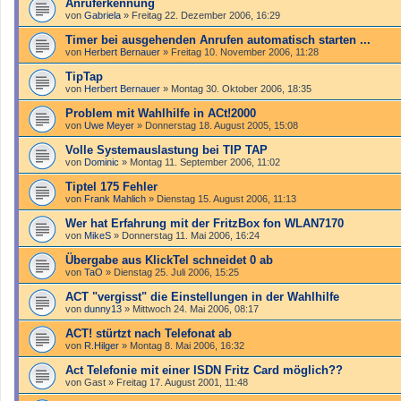
Anruferkennung
von
Gabriela
»
Freitag 22. Dezember 2006, 16:29
Timer bei ausgehenden Anrufen automatisch starten ...
von
Herbert Bernauer
»
Freitag 10. November 2006, 11:28
TipTap
von
Herbert Bernauer
»
Montag 30. Oktober 2006, 18:35
Problem mit Wahlhilfe in ACt!2000
von
Uwe Meyer
»
Donnerstag 18. August 2005, 15:08
Volle Systemauslastung bei TIP TAP
von
Dominic
»
Montag 11. September 2006, 11:02
Tiptel 175 Fehler
von
Frank Mahlich
»
Dienstag 15. August 2006, 11:13
Wer hat Erfahrung mit der FritzBox fon WLAN7170
von
MikeS
»
Donnerstag 11. Mai 2006, 16:24
Übergabe aus KlickTel schneidet 0 ab
von
TaO
»
Dienstag 25. Juli 2006, 15:25
ACT "vergisst" die Einstellungen in der Wahlhilfe
von
dunny13
»
Mittwoch 24. Mai 2006, 08:17
ACT! stürtzt nach Telefonat ab
von
R.Hilger
»
Montag 8. Mai 2006, 16:32
Act Telefonie mit einer ISDN Fritz Card möglich??
von
Gast
»
Freitag 17. August 2001, 11:48