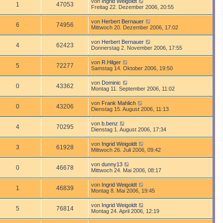
von
Ingrid Weigoldt
1
47053
Freitag 22. Dezember 2006, 20:55
von
Herbert Bernauer
6
74956
Mittwoch 20. Dezember 2006, 17:02
von
Herbert Bernauer
4
62423
Donnerstag 2. November 2006, 17:55
von
R.Hilger
5
72277
Samstag 14. Oktober 2006, 19:50
von
Dominic
0
43362
Montag 11. September 2006, 11:02
von
Frank Mahlich
0
43206
Dienstag 15. August 2006, 11:13
von
b.benz
4
70295
Dienstag 1. August 2006, 17:34
von
Ingrid Weigoldt
3
61928
Mittwoch 26. Juli 2006, 09:42
von
dunny13
0
46678
Mittwoch 24. Mai 2006, 08:17
von
Ingrid Weigoldt
1
46839
Montag 8. Mai 2006, 19:45
von
Ingrid Weigoldt
5
76814
Montag 24. April 2006, 12:19