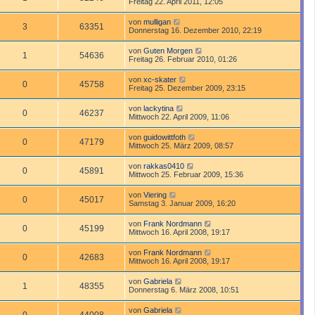
Freitag 22. April 2011, 12:05
von
mulligan
3
63351
Donnerstag 16. Dezember 2010, 22:19
von
Guten Morgen
1
54636
Freitag 26. Februar 2010, 01:26
von
xc-skater
0
45758
Freitag 25. Dezember 2009, 23:15
von
lackytina
0
46237
Mittwoch 22. April 2009, 11:06
von
guidowittfoth
0
47179
Mittwoch 25. März 2009, 08:57
von
rakkas0410
0
45891
Mittwoch 25. Februar 2009, 15:36
von
Viering
0
45017
Samstag 3. Januar 2009, 16:20
von
Frank Nordmann
0
45199
Mittwoch 16. April 2008, 19:17
von
Frank Nordmann
0
42683
Mittwoch 16. April 2008, 19:17
von
Gabriela
1
48355
Donnerstag 6. März 2008, 10:51
von
Gabriela