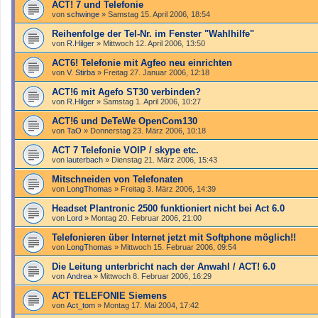
ACT! 7 und Telefonie
von
schwinge
»
Samstag 15. April 2006, 18:54
Reihenfolge der Tel-Nr. im Fenster "Wahlhilfe"
von
R.Hilger
»
Mittwoch 12. April 2006, 13:50
ACT6! Telefonie mit Agfeo neu einrichten
von
V. Stirba
»
Freitag 27. Januar 2006, 12:18
ACT!6 mit Agefo ST30 verbinden?
von
R.Hilger
»
Samstag 1. April 2006, 10:27
ACT!6 und DeTeWe OpenCom130
von
TaO
»
Donnerstag 23. März 2006, 10:18
ACT 7 Telefonie VOIP / skype etc.
von
lauterbach
»
Dienstag 21. März 2006, 15:43
Mitschneiden von Telefonaten
von
LongThomas
»
Freitag 3. März 2006, 14:39
Headset Plantronic 2500 funktioniert nicht bei Act 6.0
von
Lord
»
Montag 20. Februar 2006, 21:00
Telefonieren über Internet jetzt mit Softphone möglich!!
von
LongThomas
»
Mittwoch 15. Februar 2006, 09:54
Die Leitung unterbricht nach der Anwahl / ACT! 6.0
von
Andrea
»
Mittwoch 8. Februar 2006, 16:29
ACT TELEFONIE Siemens
von
Act_tom
»
Montag 17. Mai 2004, 17:42