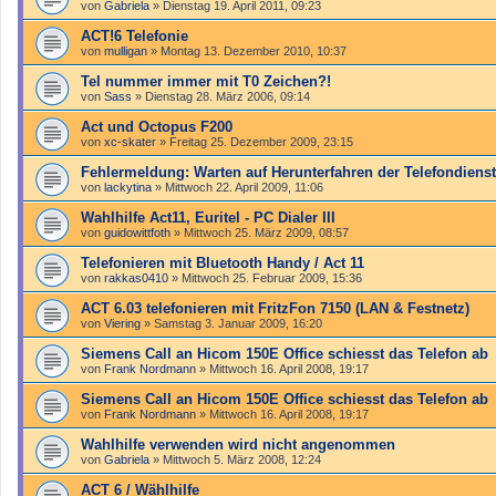
von
Gabriela
»
Dienstag 19. April 2011, 09:23
ACT!6 Telefonie
von
mulligan
»
Montag 13. Dezember 2010, 10:37
Tel nummer immer mit T0 Zeichen?!
von
Sass
»
Dienstag 28. März 2006, 09:14
Act und Octopus F200
von
xc-skater
»
Freitag 25. Dezember 2009, 23:15
Fehlermeldung: Warten auf Herunterfahren der Telefondiens
von
lackytina
»
Mittwoch 22. April 2009, 11:06
Wahlhilfe Act11, Euritel - PC Dialer III
von
guidowittfoth
»
Mittwoch 25. März 2009, 08:57
Telefonieren mit Bluetooth Handy / Act 11
von
rakkas0410
»
Mittwoch 25. Februar 2009, 15:36
ACT 6.03 telefonieren mit FritzFon 7150 (LAN & Festnetz)
von
Viering
»
Samstag 3. Januar 2009, 16:20
Siemens Call an Hicom 150E Office schiesst das Telefon ab
von
Frank Nordmann
»
Mittwoch 16. April 2008, 19:17
Siemens Call an Hicom 150E Office schiesst das Telefon ab
von
Frank Nordmann
»
Mittwoch 16. April 2008, 19:17
Wahlhilfe verwenden wird nicht angenommen
von
Gabriela
»
Mittwoch 5. März 2008, 12:24
ACT 6 / Wählhilfe