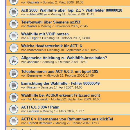
von
Gabriela
»
Sonntag 2. März 2008, 10:36
Act! 2000: Wahlhilfe über Tapi 2.1 > Wahlfehler 80000018
von
rubber2001ye
»
Montag 14. Januar 2008, 11:41
Telefonwahl über Siemens sx353
von
Walser
»
Montag 7. November 2005, 23:45
Wahlhilfe mit VOIP nutzen
von
R.Hilger
»
Dienstag 23. Oktober 2007, 14:00
Welche Headsettechnik für ACT! 6
von
linobrocken
»
Dienstag 18. September 2007, 10:53
Allgemeine Anleitung zu Wahlhilfe-Installation?
von
asander
»
Sonntag 3. Oktober 2004, 20:40
Telephonieren aus ACT 6.0.3. mit tiptel 195
von
Bergmeyer
»
Mittwoch 15. Februar 2006, 14:09
Einrichtung der Wahlhilfe - Fehler 80000049
von
Kirsten
»
Samstag 14. April 2007, 14:05
Wahlhilfe bei Act!6.0 erkennt Fritzcard nicht
von
Tilo Marquardt
»
Montag 22. September 2003, 10:58
ACT! 6.0.3.994 / Palm
von
Gabriela
»
Montag 19. März 2007, 13:37
ACT! 6 > Übernahme von Rufnummern aus klickTel
von
Herbert Bernauer
»
Montag 22. Januar 2007, 17:17