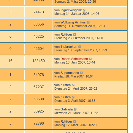
0
44008
Sonntag 2. März 2008, 10:36
von
Ingrid Weigoldt
3
74473
Montag 14. Januar 2008, 14:06
von
Wolfgang Rimkus
2
63656
Sonntag 11. November 2007, 12:04
von
R.Hilger
0
46225
Dienstag 23. Oktober 2007, 14:00
von
linobrocken
0
45604
Dienstag 18. September 2007, 10:53
von
Robert Schellmann
16
188450
Montag 18. Juni 2007, 13:44
von
Supermacho
1
54978
Freitag 18. Mai 2007, 10:04
von
Kirsten
3
67237
Dienstag 24. April 2007, 23:02
von
Kirsten
2
58638
Dienstag 3. April 2007, 16:38
von
Gabriela
2
50925
Mittwoch 21. März 2007, 11:55
von
R.Hilger
5
72790
Montag 12. März 2007, 16:20