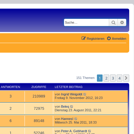
Suche
Erwe
Registrieren
Anmelden
1
2
3
4
N
151 Themen
ANTWORTEN
ZUGRIFFE
LETZTER BEITRAG
von
Ingrid Weigoldt
3
210989
Freitag 9. November 2012, 16:23
von
Beleq
2
72975
Dienstag 23. August 2011, 22:21
von
HannesI
6
89148
Mittwoch 25. Mai 2011, 18:33
von
Peter A. Gebhardt
1
52246