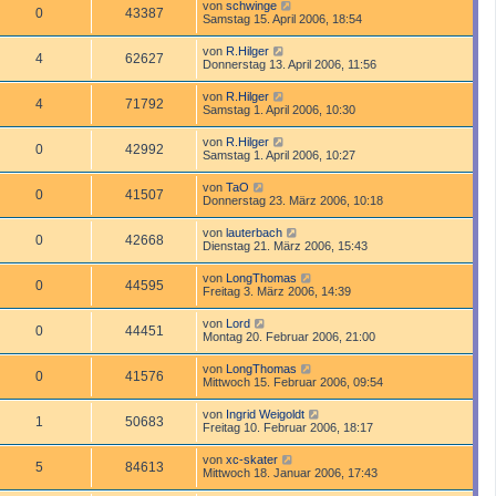
von
schwinge
0
43387
Samstag 15. April 2006, 18:54
von
R.Hilger
4
62627
Donnerstag 13. April 2006, 11:56
von
R.Hilger
4
71792
Samstag 1. April 2006, 10:30
von
R.Hilger
0
42992
Samstag 1. April 2006, 10:27
von
TaO
0
41507
Donnerstag 23. März 2006, 10:18
von
lauterbach
0
42668
Dienstag 21. März 2006, 15:43
von
LongThomas
0
44595
Freitag 3. März 2006, 14:39
von
Lord
0
44451
Montag 20. Februar 2006, 21:00
von
LongThomas
0
41576
Mittwoch 15. Februar 2006, 09:54
von
Ingrid Weigoldt
1
50683
Freitag 10. Februar 2006, 18:17
von
xc-skater
5
84613
Mittwoch 18. Januar 2006, 17:43