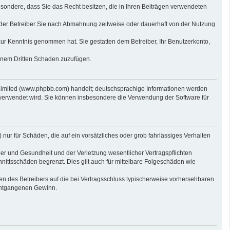
sbesondere, dass Sie das Recht besitzen, die in Ihren Beiträgen verwendeten
der Betreiber Sie nach Abmahnung zeitweise oder dauerhaft von der Nutzung
t zur Kenntnis genommen hat. Sie gestatten dem Betreiber, Ihr Benutzerkonto,
einem Dritten Schaden zuzufügen.
 Limited (www.phpbb.com) handelt; deutschsprachige Informationen werden
 verwendet wird. Sie können insbesondere die Verwendung der Software für
nur für Schäden, die auf ein vorsätzliches oder grob fahrlässiges Verhalten
er und Gesundheit und der Verletzung wesentlicher Vertragspflichten
nittsschäden begrenzt. Dies gilt auch für mittelbare Folgeschäden wie
n des Betreibers auf die bei Vertragsschluss typischerweise vorhersehbaren
 entgangenen Gewinn.