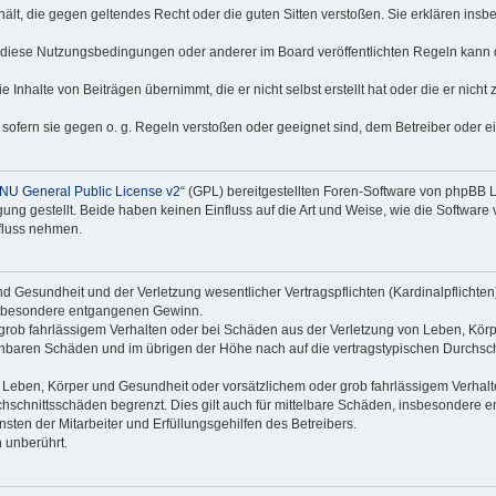
nthält, die gegen geltendes Recht oder die guten Sitten verstoßen. Sie erklären in
 diese Nutzungsbedingungen oder anderer im Board veröffentlichten Regeln kann 
 Inhalte von Beiträgen übernimmt, die er nicht selbst erstellt hat oder die er nich
 sofern sie gegen o. g. Regeln verstoßen oder geeignet sind, dem Betreiber oder 
NU General Public License v2
“ (GPL) bereitgestellten Foren-Software von phpBB
g gestellt. Beide haben keinen Einfluss auf die Art und Weise, wie die Software
nfluss nehmen.
 Gesundheit und der Verletzung wesentlicher Vertragspflichten (Kardinalpflichten) 
 insbesondere entgangenen Gewinn.
grob fahrlässigem Verhalten oder bei Schäden aus der Verletzung von Leben, Körp
sehbaren Schäden und im übrigen der Höhe nach auf die vertragstypischen Durchsch
Leben, Körper und Gesundheit oder vorsätzlichem oder grob fahrlässigem Verhalte
hschnittsschäden begrenzt. Dies gilt auch für mittelbare Schäden, insbesondere
ten der Mitarbeiter und Erfüllungsgehilfen des Betreibers.
 unberührt.