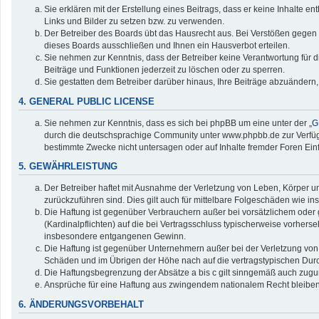
Sie erklären mit der Erstellung eines Beitrags, dass er keine Inhalte e
Links und Bilder zu setzen bzw. zu verwenden.
Der Betreiber des Boards übt das Hausrecht aus. Bei Verstößen gegen
dieses Boards ausschließen und Ihnen ein Hausverbot erteilen.
Sie nehmen zur Kenntnis, dass der Betreiber keine Verantwortung für die
Beiträge und Funktionen jederzeit zu löschen oder zu sperren.
Sie gestatten dem Betreiber darüber hinaus, Ihre Beiträge abzuändern,
4. GENERAL PUBLIC LICENSE
Sie nehmen zur Kenntnis, dass es sich bei phpBB um eine unter der „
G
durch die deutschsprachige Community unter www.phpbb.de zur Verfügun
bestimmte Zwecke nicht untersagen oder auf Inhalte fremder Foren Ei
5. GEWÄHRLEISTUNG
Der Betreiber haftet mit Ausnahme der Verletzung von Leben, Körper und
zurückzuführen sind. Dies gilt auch für mittelbare Folgeschäden wie
Die Haftung ist gegenüber Verbrauchern außer bei vorsätzlichem oder 
(Kardinalpflichten) auf die bei Vertragsschluss typischerweise vorher
insbesondere entgangenen Gewinn.
Die Haftung ist gegenüber Unternehmern außer bei der Verletzung von 
Schäden und im Übrigen der Höhe nach auf die vertragstypischen Durc
Die Haftungsbegrenzung der Absätze a bis c gilt sinngemäß auch zuguns
Ansprüche für eine Haftung aus zwingendem nationalem Recht bleiben
6. ÄNDERUNGSVORBEHALT