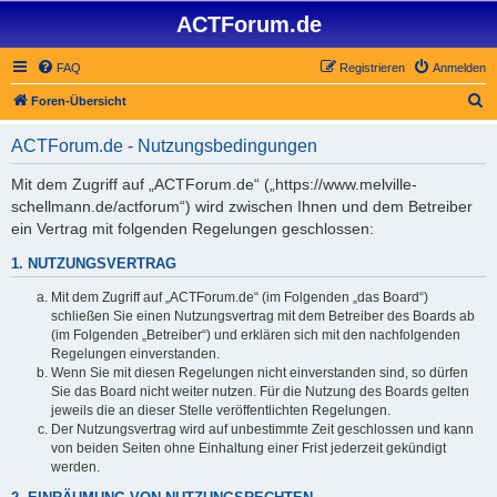
ACTForum.de
FAQ
Registrieren
Anmelden
S
Foren-Übersicht
u
ACTForum.de - Nutzungsbedingungen
c
h
Mit dem Zugriff auf „ACTForum.de“ („https://www.melville-
schellmann.de/actforum“) wird zwischen Ihnen und dem Betreiber
e
ein Vertrag mit folgenden Regelungen geschlossen:
1. NUTZUNGSVERTRAG
Mit dem Zugriff auf „ACTForum.de“ (im Folgenden „das Board“)
schließen Sie einen Nutzungsvertrag mit dem Betreiber des Boards ab
(im Folgenden „Betreiber“) und erklären sich mit den nachfolgenden
Regelungen einverstanden.
Wenn Sie mit diesen Regelungen nicht einverstanden sind, so dürfen
Sie das Board nicht weiter nutzen. Für die Nutzung des Boards gelten
jeweils die an dieser Stelle veröffentlichten Regelungen.
Der Nutzungsvertrag wird auf unbestimmte Zeit geschlossen und kann
von beiden Seiten ohne Einhaltung einer Frist jederzeit gekündigt
werden.