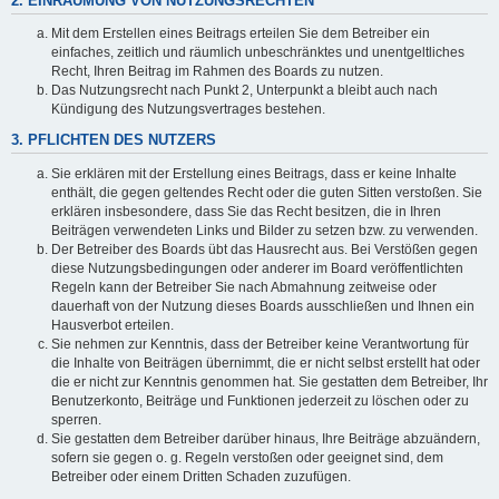
2. EINRÄUMUNG VON NUTZUNGSRECHTEN
Mit dem Erstellen eines Beitrags erteilen Sie dem Betreiber ein
einfaches, zeitlich und räumlich unbeschränktes und unentgeltliches
Recht, Ihren Beitrag im Rahmen des Boards zu nutzen.
Das Nutzungsrecht nach Punkt 2, Unterpunkt a bleibt auch nach
Kündigung des Nutzungsvertrages bestehen.
3. PFLICHTEN DES NUTZERS
Sie erklären mit der Erstellung eines Beitrags, dass er keine Inhalte
enthält, die gegen geltendes Recht oder die guten Sitten verstoßen. Sie
erklären insbesondere, dass Sie das Recht besitzen, die in Ihren
Beiträgen verwendeten Links und Bilder zu setzen bzw. zu verwenden.
Der Betreiber des Boards übt das Hausrecht aus. Bei Verstößen gegen
diese Nutzungsbedingungen oder anderer im Board veröffentlichten
Regeln kann der Betreiber Sie nach Abmahnung zeitweise oder
dauerhaft von der Nutzung dieses Boards ausschließen und Ihnen ein
Hausverbot erteilen.
Sie nehmen zur Kenntnis, dass der Betreiber keine Verantwortung für
die Inhalte von Beiträgen übernimmt, die er nicht selbst erstellt hat oder
die er nicht zur Kenntnis genommen hat. Sie gestatten dem Betreiber, Ihr
Benutzerkonto, Beiträge und Funktionen jederzeit zu löschen oder zu
sperren.
Sie gestatten dem Betreiber darüber hinaus, Ihre Beiträge abzuändern,
sofern sie gegen o. g. Regeln verstoßen oder geeignet sind, dem
Betreiber oder einem Dritten Schaden zuzufügen.