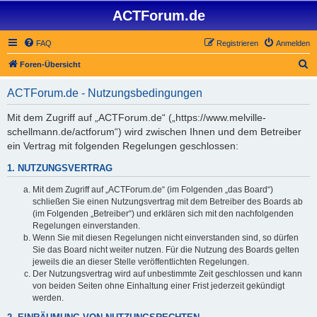
ACTForum.de
FAQ
Registrieren
Anmelden
S
Foren-Übersicht
u
ACTForum.de - Nutzungsbedingungen
c
h
Mit dem Zugriff auf „ACTForum.de“ („https://www.melville-
schellmann.de/actforum“) wird zwischen Ihnen und dem Betreiber
e
ein Vertrag mit folgenden Regelungen geschlossen:
1. NUTZUNGSVERTRAG
Mit dem Zugriff auf „ACTForum.de“ (im Folgenden „das Board“)
schließen Sie einen Nutzungsvertrag mit dem Betreiber des Boards ab
(im Folgenden „Betreiber“) und erklären sich mit den nachfolgenden
Regelungen einverstanden.
Wenn Sie mit diesen Regelungen nicht einverstanden sind, so dürfen
Sie das Board nicht weiter nutzen. Für die Nutzung des Boards gelten
jeweils die an dieser Stelle veröffentlichten Regelungen.
Der Nutzungsvertrag wird auf unbestimmte Zeit geschlossen und kann
von beiden Seiten ohne Einhaltung einer Frist jederzeit gekündigt
werden.