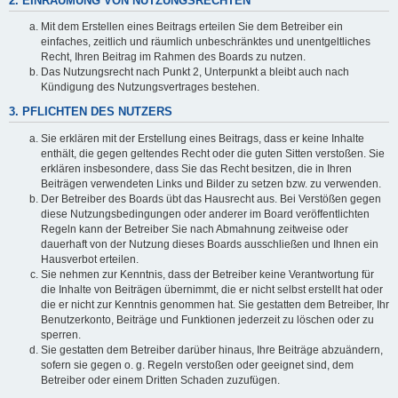
2. EINRÄUMUNG VON NUTZUNGSRECHTEN
Mit dem Erstellen eines Beitrags erteilen Sie dem Betreiber ein
einfaches, zeitlich und räumlich unbeschränktes und unentgeltliches
Recht, Ihren Beitrag im Rahmen des Boards zu nutzen.
Das Nutzungsrecht nach Punkt 2, Unterpunkt a bleibt auch nach
Kündigung des Nutzungsvertrages bestehen.
3. PFLICHTEN DES NUTZERS
Sie erklären mit der Erstellung eines Beitrags, dass er keine Inhalte
enthält, die gegen geltendes Recht oder die guten Sitten verstoßen. Sie
erklären insbesondere, dass Sie das Recht besitzen, die in Ihren
Beiträgen verwendeten Links und Bilder zu setzen bzw. zu verwenden.
Der Betreiber des Boards übt das Hausrecht aus. Bei Verstößen gegen
diese Nutzungsbedingungen oder anderer im Board veröffentlichten
Regeln kann der Betreiber Sie nach Abmahnung zeitweise oder
dauerhaft von der Nutzung dieses Boards ausschließen und Ihnen ein
Hausverbot erteilen.
Sie nehmen zur Kenntnis, dass der Betreiber keine Verantwortung für
die Inhalte von Beiträgen übernimmt, die er nicht selbst erstellt hat oder
die er nicht zur Kenntnis genommen hat. Sie gestatten dem Betreiber, Ihr
Benutzerkonto, Beiträge und Funktionen jederzeit zu löschen oder zu
sperren.
Sie gestatten dem Betreiber darüber hinaus, Ihre Beiträge abzuändern,
sofern sie gegen o. g. Regeln verstoßen oder geeignet sind, dem
Betreiber oder einem Dritten Schaden zuzufügen.