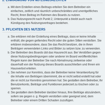
2. EINRÄUMUNG VON NUTZUNGSRECHTEN
Mit dem Erstellen eines Beitrags erteilen Sie dem Betreiber ein
einfaches, zeitlich und räumlich unbeschränktes und unentgeltliches
Recht, Ihren Beitrag im Rahmen des Boards zu nutzen.
Das Nutzungsrecht nach Punkt 2, Unterpunkt a bleibt auch nach
Kündigung des Nutzungsvertrages bestehen.
3. PFLICHTEN DES NUTZERS
Sie erklären mit der Erstellung eines Beitrags, dass er keine Inhalte
enthält, die gegen geltendes Recht oder die guten Sitten verstoßen. Sie
erklären insbesondere, dass Sie das Recht besitzen, die in Ihren
Beiträgen verwendeten Links und Bilder zu setzen bzw. zu verwenden.
Der Betreiber des Boards übt das Hausrecht aus. Bei Verstößen gegen
diese Nutzungsbedingungen oder anderer im Board veröffentlichten
Regeln kann der Betreiber Sie nach Abmahnung zeitweise oder
dauerhaft von der Nutzung dieses Boards ausschließen und Ihnen ein
Hausverbot erteilen.
Sie nehmen zur Kenntnis, dass der Betreiber keine Verantwortung für
die Inhalte von Beiträgen übernimmt, die er nicht selbst erstellt hat oder
die er nicht zur Kenntnis genommen hat. Sie gestatten dem Betreiber, Ihr
Benutzerkonto, Beiträge und Funktionen jederzeit zu löschen oder zu
sperren.
Sie gestatten dem Betreiber darüber hinaus, Ihre Beiträge abzuändern,
sofern sie gegen o. g. Regeln verstoßen oder geeignet sind, dem
Betreiber oder einem Dritten Schaden zuzufügen.