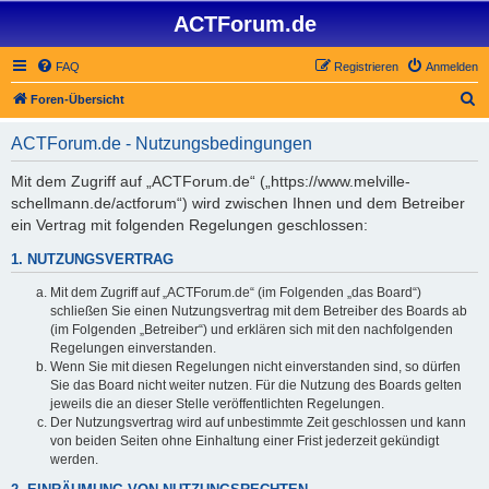
ACTForum.de
FAQ
Registrieren
Anmelden
S
Foren-Übersicht
u
ACTForum.de - Nutzungsbedingungen
c
h
Mit dem Zugriff auf „ACTForum.de“ („https://www.melville-
schellmann.de/actforum“) wird zwischen Ihnen und dem Betreiber
e
ein Vertrag mit folgenden Regelungen geschlossen:
1. NUTZUNGSVERTRAG
Mit dem Zugriff auf „ACTForum.de“ (im Folgenden „das Board“)
schließen Sie einen Nutzungsvertrag mit dem Betreiber des Boards ab
(im Folgenden „Betreiber“) und erklären sich mit den nachfolgenden
Regelungen einverstanden.
Wenn Sie mit diesen Regelungen nicht einverstanden sind, so dürfen
Sie das Board nicht weiter nutzen. Für die Nutzung des Boards gelten
jeweils die an dieser Stelle veröffentlichten Regelungen.
Der Nutzungsvertrag wird auf unbestimmte Zeit geschlossen und kann
von beiden Seiten ohne Einhaltung einer Frist jederzeit gekündigt
werden.