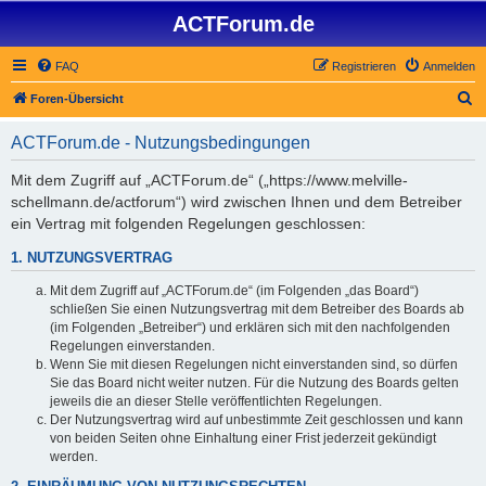
ACTForum.de
FAQ
Registrieren
Anmelden
S
Foren-Übersicht
u
ACTForum.de - Nutzungsbedingungen
c
h
Mit dem Zugriff auf „ACTForum.de“ („https://www.melville-
schellmann.de/actforum“) wird zwischen Ihnen und dem Betreiber
e
ein Vertrag mit folgenden Regelungen geschlossen:
1. NUTZUNGSVERTRAG
Mit dem Zugriff auf „ACTForum.de“ (im Folgenden „das Board“)
schließen Sie einen Nutzungsvertrag mit dem Betreiber des Boards ab
(im Folgenden „Betreiber“) und erklären sich mit den nachfolgenden
Regelungen einverstanden.
Wenn Sie mit diesen Regelungen nicht einverstanden sind, so dürfen
Sie das Board nicht weiter nutzen. Für die Nutzung des Boards gelten
jeweils die an dieser Stelle veröffentlichten Regelungen.
Der Nutzungsvertrag wird auf unbestimmte Zeit geschlossen und kann
von beiden Seiten ohne Einhaltung einer Frist jederzeit gekündigt
werden.