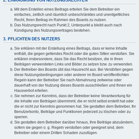
2. EINRÄUMUNG VON NUTZUNGSRECHTEN
Mit dem Erstellen eines Beitrags erteilen Sie dem Betreiber ein
einfaches, zeitlich und räumlich unbeschränktes und unentgeltliches
Recht, Ihren Beitrag im Rahmen des Boards zu nutzen.
Das Nutzungsrecht nach Punkt 2, Unterpunkt a bleibt auch nach
Kündigung des Nutzungsvertrages bestehen.
3. PFLICHTEN DES NUTZERS
Sie erklären mit der Erstellung eines Beitrags, dass er keine Inhalte
enthält, die gegen geltendes Recht oder die guten Sitten verstoßen. Sie
erklären insbesondere, dass Sie das Recht besitzen, die in Ihren
Beiträgen verwendeten Links und Bilder zu setzen bzw. zu verwenden.
Der Betreiber des Boards übt das Hausrecht aus. Bei Verstößen gegen
diese Nutzungsbedingungen oder anderer im Board veröffentlichten
Regeln kann der Betreiber Sie nach Abmahnung zeitweise oder
dauerhaft von der Nutzung dieses Boards ausschließen und Ihnen ein
Hausverbot erteilen.
Sie nehmen zur Kenntnis, dass der Betreiber keine Verantwortung für
die Inhalte von Beiträgen übernimmt, die er nicht selbst erstellt hat oder
die er nicht zur Kenntnis genommen hat. Sie gestatten dem Betreiber, Ihr
Benutzerkonto, Beiträge und Funktionen jederzeit zu löschen oder zu
sperren.
Sie gestatten dem Betreiber darüber hinaus, Ihre Beiträge abzuändern,
sofern sie gegen o. g. Regeln verstoßen oder geeignet sind, dem
Betreiber oder einem Dritten Schaden zuzufügen.