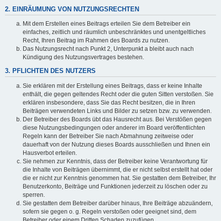
2. EINRÄUMUNG VON NUTZUNGSRECHTEN
Mit dem Erstellen eines Beitrags erteilen Sie dem Betreiber ein
einfaches, zeitlich und räumlich unbeschränktes und unentgeltliches
Recht, Ihren Beitrag im Rahmen des Boards zu nutzen.
Das Nutzungsrecht nach Punkt 2, Unterpunkt a bleibt auch nach
Kündigung des Nutzungsvertrages bestehen.
3. PFLICHTEN DES NUTZERS
Sie erklären mit der Erstellung eines Beitrags, dass er keine Inhalte
enthält, die gegen geltendes Recht oder die guten Sitten verstoßen. Sie
erklären insbesondere, dass Sie das Recht besitzen, die in Ihren
Beiträgen verwendeten Links und Bilder zu setzen bzw. zu verwenden.
Der Betreiber des Boards übt das Hausrecht aus. Bei Verstößen gegen
diese Nutzungsbedingungen oder anderer im Board veröffentlichten
Regeln kann der Betreiber Sie nach Abmahnung zeitweise oder
dauerhaft von der Nutzung dieses Boards ausschließen und Ihnen ein
Hausverbot erteilen.
Sie nehmen zur Kenntnis, dass der Betreiber keine Verantwortung für
die Inhalte von Beiträgen übernimmt, die er nicht selbst erstellt hat oder
die er nicht zur Kenntnis genommen hat. Sie gestatten dem Betreiber, Ihr
Benutzerkonto, Beiträge und Funktionen jederzeit zu löschen oder zu
sperren.
Sie gestatten dem Betreiber darüber hinaus, Ihre Beiträge abzuändern,
sofern sie gegen o. g. Regeln verstoßen oder geeignet sind, dem
Betreiber oder einem Dritten Schaden zuzufügen.