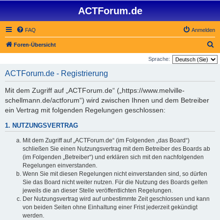
ACTForum.de
FAQ
Anmelden
S
Foren-Übersicht
u
Sprache:
c
ACTForum.de - Registrierung
h
Mit dem Zugriff auf „ACTForum.de“ („https://www.melville-
e
schellmann.de/actforum“) wird zwischen Ihnen und dem Betreiber
ein Vertrag mit folgenden Regelungen geschlossen:
1. NUTZUNGSVERTRAG
Mit dem Zugriff auf „ACTForum.de“ (im Folgenden „das Board“)
schließen Sie einen Nutzungsvertrag mit dem Betreiber des Boards ab
(im Folgenden „Betreiber“) und erklären sich mit den nachfolgenden
Regelungen einverstanden.
Wenn Sie mit diesen Regelungen nicht einverstanden sind, so dürfen
Sie das Board nicht weiter nutzen. Für die Nutzung des Boards gelten
jeweils die an dieser Stelle veröffentlichten Regelungen.
Der Nutzungsvertrag wird auf unbestimmte Zeit geschlossen und kann
von beiden Seiten ohne Einhaltung einer Frist jederzeit gekündigt
werden.