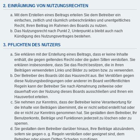
2. EINRÄUMUNG VON NUTZUNGSRECHTEN
Mit dem Erstellen eines Beitrags erteilen Sie dem Betreiber ein
einfaches, zeitlich und räumlich unbeschränktes und unentgeltliches
Recht, Ihren Beitrag im Rahmen des Boards zu nutzen.
Das Nutzungsrecht nach Punkt 2, Unterpunkt a bleibt auch nach
Kündigung des Nutzungsvertrages bestehen.
3. PFLICHTEN DES NUTZERS
Sie erklären mit der Erstellung eines Beitrags, dass er keine Inhalte
enthält, die gegen geltendes Recht oder die guten Sitten verstoßen. Sie
erklären insbesondere, dass Sie das Recht besitzen, die in Ihren
Beiträgen verwendeten Links und Bilder zu setzen bzw. zu verwenden.
Der Betreiber des Boards übt das Hausrecht aus. Bei Verstößen gegen
diese Nutzungsbedingungen oder anderer im Board veröffentlichten
Regeln kann der Betreiber Sie nach Abmahnung zeitweise oder
dauerhaft von der Nutzung dieses Boards ausschließen und Ihnen ein
Hausverbot erteilen.
Sie nehmen zur Kenntnis, dass der Betreiber keine Verantwortung für
die Inhalte von Beiträgen übernimmt, die er nicht selbst erstellt hat oder
die er nicht zur Kenntnis genommen hat. Sie gestatten dem Betreiber, Ihr
Benutzerkonto, Beiträge und Funktionen jederzeit zu löschen oder zu
sperren.
Sie gestatten dem Betreiber darüber hinaus, Ihre Beiträge abzuändern,
sofern sie gegen o. g. Regeln verstoßen oder geeignet sind, dem
Betreiber oder einem Dritten Schaden zuzufügen.