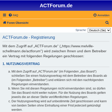
ACTForum.de
FAQ
Anmelden
S
Foren-Übersicht
u
Sprache:
c
ACTForum.de - Registrierung
h
Mit dem Zugriff auf „ACTForum.de“ („https://www.melville-
e
schellmann.de/actforum“) wird zwischen Ihnen und dem Betreiber
ein Vertrag mit folgenden Regelungen geschlossen:
1. NUTZUNGSVERTRAG
Mit dem Zugriff auf „ACTForum.de“ (im Folgenden „das Board“)
schließen Sie einen Nutzungsvertrag mit dem Betreiber des Boards ab
(im Folgenden „Betreiber“) und erklären sich mit den nachfolgenden
Regelungen einverstanden.
Wenn Sie mit diesen Regelungen nicht einverstanden sind, so dürfen
Sie das Board nicht weiter nutzen. Für die Nutzung des Boards gelten
jeweils die an dieser Stelle veröffentlichten Regelungen.
Der Nutzungsvertrag wird auf unbestimmte Zeit geschlossen und kann
von beiden Seiten ohne Einhaltung einer Frist jederzeit gekündigt
werden.