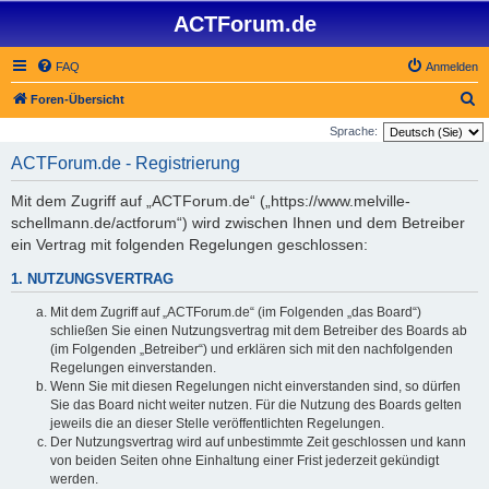
ACTForum.de
FAQ
Anmelden
S
Foren-Übersicht
u
Sprache:
c
ACTForum.de - Registrierung
h
Mit dem Zugriff auf „ACTForum.de“ („https://www.melville-
e
schellmann.de/actforum“) wird zwischen Ihnen und dem Betreiber
ein Vertrag mit folgenden Regelungen geschlossen:
1. NUTZUNGSVERTRAG
Mit dem Zugriff auf „ACTForum.de“ (im Folgenden „das Board“)
schließen Sie einen Nutzungsvertrag mit dem Betreiber des Boards ab
(im Folgenden „Betreiber“) und erklären sich mit den nachfolgenden
Regelungen einverstanden.
Wenn Sie mit diesen Regelungen nicht einverstanden sind, so dürfen
Sie das Board nicht weiter nutzen. Für die Nutzung des Boards gelten
jeweils die an dieser Stelle veröffentlichten Regelungen.
Der Nutzungsvertrag wird auf unbestimmte Zeit geschlossen und kann
von beiden Seiten ohne Einhaltung einer Frist jederzeit gekündigt
werden.