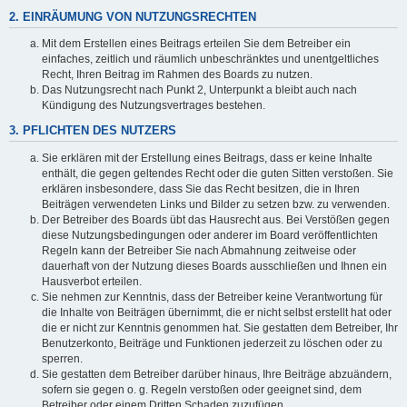
2. EINRÄUMUNG VON NUTZUNGSRECHTEN
Mit dem Erstellen eines Beitrags erteilen Sie dem Betreiber ein
einfaches, zeitlich und räumlich unbeschränktes und unentgeltliches
Recht, Ihren Beitrag im Rahmen des Boards zu nutzen.
Das Nutzungsrecht nach Punkt 2, Unterpunkt a bleibt auch nach
Kündigung des Nutzungsvertrages bestehen.
3. PFLICHTEN DES NUTZERS
Sie erklären mit der Erstellung eines Beitrags, dass er keine Inhalte
enthält, die gegen geltendes Recht oder die guten Sitten verstoßen. Sie
erklären insbesondere, dass Sie das Recht besitzen, die in Ihren
Beiträgen verwendeten Links und Bilder zu setzen bzw. zu verwenden.
Der Betreiber des Boards übt das Hausrecht aus. Bei Verstößen gegen
diese Nutzungsbedingungen oder anderer im Board veröffentlichten
Regeln kann der Betreiber Sie nach Abmahnung zeitweise oder
dauerhaft von der Nutzung dieses Boards ausschließen und Ihnen ein
Hausverbot erteilen.
Sie nehmen zur Kenntnis, dass der Betreiber keine Verantwortung für
die Inhalte von Beiträgen übernimmt, die er nicht selbst erstellt hat oder
die er nicht zur Kenntnis genommen hat. Sie gestatten dem Betreiber, Ihr
Benutzerkonto, Beiträge und Funktionen jederzeit zu löschen oder zu
sperren.
Sie gestatten dem Betreiber darüber hinaus, Ihre Beiträge abzuändern,
sofern sie gegen o. g. Regeln verstoßen oder geeignet sind, dem
Betreiber oder einem Dritten Schaden zuzufügen.