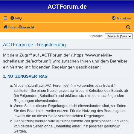
ACTForum.de
FAQ
Anmelden
S
Foren-Übersicht
u
Sprache:
c
ACTForum.de - Registrierung
h
Mit dem Zugriff auf „ACTForum.de“ („https://www.melville-
e
schellmann.de/actforum“) wird zwischen Ihnen und dem Betreiber
ein Vertrag mit folgenden Regelungen geschlossen:
1. NUTZUNGSVERTRAG
Mit dem Zugriff auf „ACTForum.de“ (im Folgenden „das Board“)
schließen Sie einen Nutzungsvertrag mit dem Betreiber des Boards ab
(im Folgenden „Betreiber“) und erklären sich mit den nachfolgenden
Regelungen einverstanden.
Wenn Sie mit diesen Regelungen nicht einverstanden sind, so dürfen
Sie das Board nicht weiter nutzen. Für die Nutzung des Boards gelten
jeweils die an dieser Stelle veröffentlichten Regelungen.
Der Nutzungsvertrag wird auf unbestimmte Zeit geschlossen und kann
von beiden Seiten ohne Einhaltung einer Frist jederzeit gekündigt
werden.