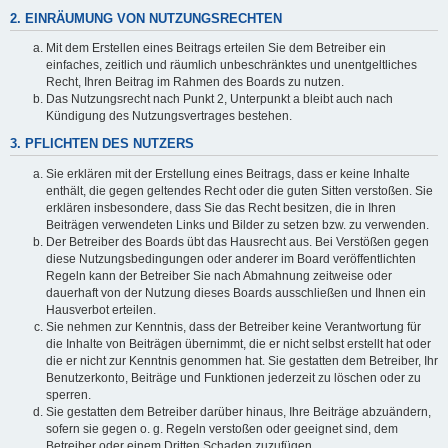
2. EINRÄUMUNG VON NUTZUNGSRECHTEN
Mit dem Erstellen eines Beitrags erteilen Sie dem Betreiber ein
einfaches, zeitlich und räumlich unbeschränktes und unentgeltliches
Recht, Ihren Beitrag im Rahmen des Boards zu nutzen.
Das Nutzungsrecht nach Punkt 2, Unterpunkt a bleibt auch nach
Kündigung des Nutzungsvertrages bestehen.
3. PFLICHTEN DES NUTZERS
Sie erklären mit der Erstellung eines Beitrags, dass er keine Inhalte
enthält, die gegen geltendes Recht oder die guten Sitten verstoßen. Sie
erklären insbesondere, dass Sie das Recht besitzen, die in Ihren
Beiträgen verwendeten Links und Bilder zu setzen bzw. zu verwenden.
Der Betreiber des Boards übt das Hausrecht aus. Bei Verstößen gegen
diese Nutzungsbedingungen oder anderer im Board veröffentlichten
Regeln kann der Betreiber Sie nach Abmahnung zeitweise oder
dauerhaft von der Nutzung dieses Boards ausschließen und Ihnen ein
Hausverbot erteilen.
Sie nehmen zur Kenntnis, dass der Betreiber keine Verantwortung für
die Inhalte von Beiträgen übernimmt, die er nicht selbst erstellt hat oder
die er nicht zur Kenntnis genommen hat. Sie gestatten dem Betreiber, Ihr
Benutzerkonto, Beiträge und Funktionen jederzeit zu löschen oder zu
sperren.
Sie gestatten dem Betreiber darüber hinaus, Ihre Beiträge abzuändern,
sofern sie gegen o. g. Regeln verstoßen oder geeignet sind, dem
Betreiber oder einem Dritten Schaden zuzufügen.