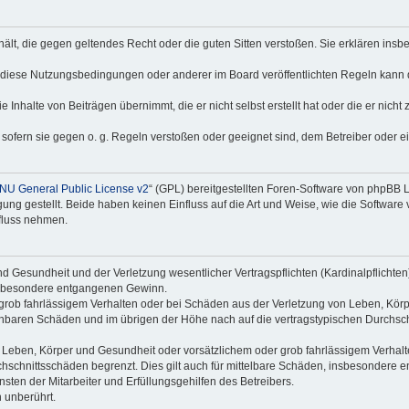
nthält, die gegen geltendes Recht oder die guten Sitten verstoßen. Sie erklären in
 diese Nutzungsbedingungen oder anderer im Board veröffentlichten Regeln kann 
 Inhalte von Beiträgen übernimmt, die er nicht selbst erstellt hat oder die er nich
 sofern sie gegen o. g. Regeln verstoßen oder geeignet sind, dem Betreiber oder 
NU General Public License v2
“ (GPL) bereitgestellten Foren-Software von phpBB
g gestellt. Beide haben keinen Einfluss auf die Art und Weise, wie die Software
nfluss nehmen.
 Gesundheit und der Verletzung wesentlicher Vertragspflichten (Kardinalpflichten) 
 insbesondere entgangenen Gewinn.
grob fahrlässigem Verhalten oder bei Schäden aus der Verletzung von Leben, Körp
sehbaren Schäden und im übrigen der Höhe nach auf die vertragstypischen Durchsch
Leben, Körper und Gesundheit oder vorsätzlichem oder grob fahrlässigem Verhalte
hschnittsschäden begrenzt. Dies gilt auch für mittelbare Schäden, insbesondere
ten der Mitarbeiter und Erfüllungsgehilfen des Betreibers.
 unberührt.