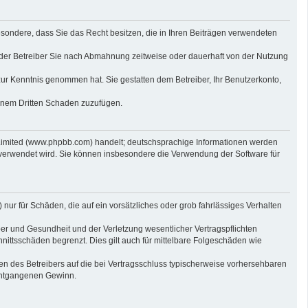
sbesondere, dass Sie das Recht besitzen, die in Ihren Beiträgen verwendeten
der Betreiber Sie nach Abmahnung zeitweise oder dauerhaft von der Nutzung
t zur Kenntnis genommen hat. Sie gestatten dem Betreiber, Ihr Benutzerkonto,
einem Dritten Schaden zuzufügen.
 Limited (www.phpbb.com) handelt; deutschsprachige Informationen werden
 verwendet wird. Sie können insbesondere die Verwendung der Software für
nur für Schäden, die auf ein vorsätzliches oder grob fahrlässiges Verhalten
er und Gesundheit und der Verletzung wesentlicher Vertragspflichten
nittsschäden begrenzt. Dies gilt auch für mittelbare Folgeschäden wie
n des Betreibers auf die bei Vertragsschluss typischerweise vorhersehbaren
 entgangenen Gewinn.