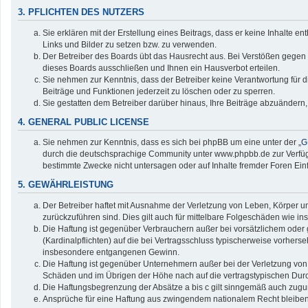
3. PFLICHTEN DES NUTZERS
Sie erklären mit der Erstellung eines Beitrags, dass er keine Inhalte e
Links und Bilder zu setzen bzw. zu verwenden.
Der Betreiber des Boards übt das Hausrecht aus. Bei Verstößen gegen
dieses Boards ausschließen und Ihnen ein Hausverbot erteilen.
Sie nehmen zur Kenntnis, dass der Betreiber keine Verantwortung für die
Beiträge und Funktionen jederzeit zu löschen oder zu sperren.
Sie gestatten dem Betreiber darüber hinaus, Ihre Beiträge abzuändern,
4. GENERAL PUBLIC LICENSE
Sie nehmen zur Kenntnis, dass es sich bei phpBB um eine unter der „
G
durch die deutschsprachige Community unter www.phpbb.de zur Verfügun
bestimmte Zwecke nicht untersagen oder auf Inhalte fremder Foren Ei
5. GEWÄHRLEISTUNG
Der Betreiber haftet mit Ausnahme der Verletzung von Leben, Körper und
zurückzuführen sind. Dies gilt auch für mittelbare Folgeschäden wie
Die Haftung ist gegenüber Verbrauchern außer bei vorsätzlichem oder 
(Kardinalpflichten) auf die bei Vertragsschluss typischerweise vorher
insbesondere entgangenen Gewinn.
Die Haftung ist gegenüber Unternehmern außer bei der Verletzung von 
Schäden und im Übrigen der Höhe nach auf die vertragstypischen Durc
Die Haftungsbegrenzung der Absätze a bis c gilt sinngemäß auch zuguns
Ansprüche für eine Haftung aus zwingendem nationalem Recht bleiben