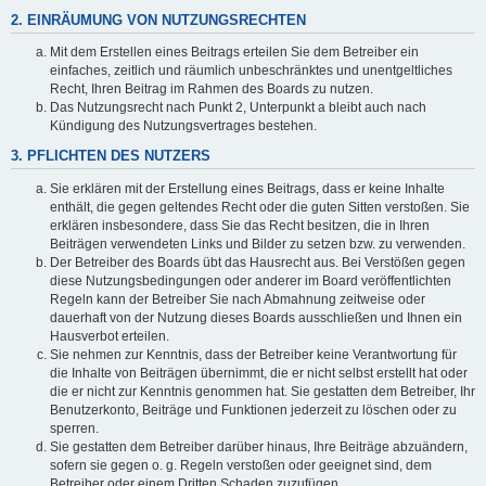
2. EINRÄUMUNG VON NUTZUNGSRECHTEN
Mit dem Erstellen eines Beitrags erteilen Sie dem Betreiber ein
einfaches, zeitlich und räumlich unbeschränktes und unentgeltliches
Recht, Ihren Beitrag im Rahmen des Boards zu nutzen.
Das Nutzungsrecht nach Punkt 2, Unterpunkt a bleibt auch nach
Kündigung des Nutzungsvertrages bestehen.
3. PFLICHTEN DES NUTZERS
Sie erklären mit der Erstellung eines Beitrags, dass er keine Inhalte
enthält, die gegen geltendes Recht oder die guten Sitten verstoßen. Sie
erklären insbesondere, dass Sie das Recht besitzen, die in Ihren
Beiträgen verwendeten Links und Bilder zu setzen bzw. zu verwenden.
Der Betreiber des Boards übt das Hausrecht aus. Bei Verstößen gegen
diese Nutzungsbedingungen oder anderer im Board veröffentlichten
Regeln kann der Betreiber Sie nach Abmahnung zeitweise oder
dauerhaft von der Nutzung dieses Boards ausschließen und Ihnen ein
Hausverbot erteilen.
Sie nehmen zur Kenntnis, dass der Betreiber keine Verantwortung für
die Inhalte von Beiträgen übernimmt, die er nicht selbst erstellt hat oder
die er nicht zur Kenntnis genommen hat. Sie gestatten dem Betreiber, Ihr
Benutzerkonto, Beiträge und Funktionen jederzeit zu löschen oder zu
sperren.
Sie gestatten dem Betreiber darüber hinaus, Ihre Beiträge abzuändern,
sofern sie gegen o. g. Regeln verstoßen oder geeignet sind, dem
Betreiber oder einem Dritten Schaden zuzufügen.