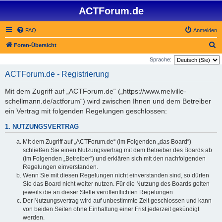
ACTForum.de
FAQ
Anmelden
S
Foren-Übersicht
u
Sprache:
c
ACTForum.de - Registrierung
h
Mit dem Zugriff auf „ACTForum.de“ („https://www.melville-
e
schellmann.de/actforum“) wird zwischen Ihnen und dem Betreiber
ein Vertrag mit folgenden Regelungen geschlossen:
1. NUTZUNGSVERTRAG
Mit dem Zugriff auf „ACTForum.de“ (im Folgenden „das Board“)
schließen Sie einen Nutzungsvertrag mit dem Betreiber des Boards ab
(im Folgenden „Betreiber“) und erklären sich mit den nachfolgenden
Regelungen einverstanden.
Wenn Sie mit diesen Regelungen nicht einverstanden sind, so dürfen
Sie das Board nicht weiter nutzen. Für die Nutzung des Boards gelten
jeweils die an dieser Stelle veröffentlichten Regelungen.
Der Nutzungsvertrag wird auf unbestimmte Zeit geschlossen und kann
von beiden Seiten ohne Einhaltung einer Frist jederzeit gekündigt
werden.