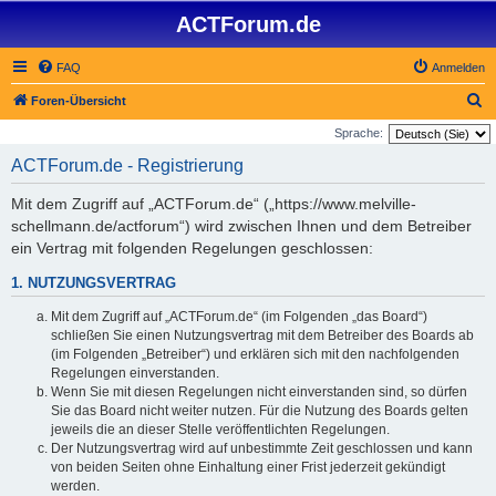
ACTForum.de
FAQ
Anmelden
S
Foren-Übersicht
u
Sprache:
c
ACTForum.de - Registrierung
h
Mit dem Zugriff auf „ACTForum.de“ („https://www.melville-
e
schellmann.de/actforum“) wird zwischen Ihnen und dem Betreiber
ein Vertrag mit folgenden Regelungen geschlossen:
1. NUTZUNGSVERTRAG
Mit dem Zugriff auf „ACTForum.de“ (im Folgenden „das Board“)
schließen Sie einen Nutzungsvertrag mit dem Betreiber des Boards ab
(im Folgenden „Betreiber“) und erklären sich mit den nachfolgenden
Regelungen einverstanden.
Wenn Sie mit diesen Regelungen nicht einverstanden sind, so dürfen
Sie das Board nicht weiter nutzen. Für die Nutzung des Boards gelten
jeweils die an dieser Stelle veröffentlichten Regelungen.
Der Nutzungsvertrag wird auf unbestimmte Zeit geschlossen und kann
von beiden Seiten ohne Einhaltung einer Frist jederzeit gekündigt
werden.