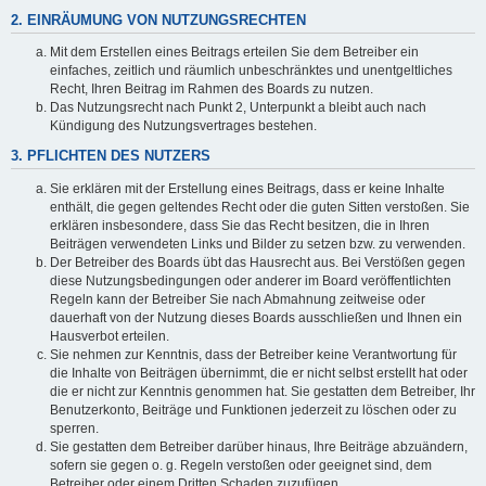
2. EINRÄUMUNG VON NUTZUNGSRECHTEN
Mit dem Erstellen eines Beitrags erteilen Sie dem Betreiber ein
einfaches, zeitlich und räumlich unbeschränktes und unentgeltliches
Recht, Ihren Beitrag im Rahmen des Boards zu nutzen.
Das Nutzungsrecht nach Punkt 2, Unterpunkt a bleibt auch nach
Kündigung des Nutzungsvertrages bestehen.
3. PFLICHTEN DES NUTZERS
Sie erklären mit der Erstellung eines Beitrags, dass er keine Inhalte
enthält, die gegen geltendes Recht oder die guten Sitten verstoßen. Sie
erklären insbesondere, dass Sie das Recht besitzen, die in Ihren
Beiträgen verwendeten Links und Bilder zu setzen bzw. zu verwenden.
Der Betreiber des Boards übt das Hausrecht aus. Bei Verstößen gegen
diese Nutzungsbedingungen oder anderer im Board veröffentlichten
Regeln kann der Betreiber Sie nach Abmahnung zeitweise oder
dauerhaft von der Nutzung dieses Boards ausschließen und Ihnen ein
Hausverbot erteilen.
Sie nehmen zur Kenntnis, dass der Betreiber keine Verantwortung für
die Inhalte von Beiträgen übernimmt, die er nicht selbst erstellt hat oder
die er nicht zur Kenntnis genommen hat. Sie gestatten dem Betreiber, Ihr
Benutzerkonto, Beiträge und Funktionen jederzeit zu löschen oder zu
sperren.
Sie gestatten dem Betreiber darüber hinaus, Ihre Beiträge abzuändern,
sofern sie gegen o. g. Regeln verstoßen oder geeignet sind, dem
Betreiber oder einem Dritten Schaden zuzufügen.