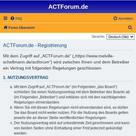
ACTForum.de
FAQ
Anmelden
S
Foren-Übersicht
u
Sprache:
c
ACTForum.de - Registrierung
h
Mit dem Zugriff auf „ACTForum.de“ („https://www.melville-
e
schellmann.de/actforum“) wird zwischen Ihnen und dem Betreiber
ein Vertrag mit folgenden Regelungen geschlossen:
1. NUTZUNGSVERTRAG
Mit dem Zugriff auf „ACTForum.de“ (im Folgenden „das Board“)
schließen Sie einen Nutzungsvertrag mit dem Betreiber des Boards ab
(im Folgenden „Betreiber“) und erklären sich mit den nachfolgenden
Regelungen einverstanden.
Wenn Sie mit diesen Regelungen nicht einverstanden sind, so dürfen
Sie das Board nicht weiter nutzen. Für die Nutzung des Boards gelten
jeweils die an dieser Stelle veröffentlichten Regelungen.
Der Nutzungsvertrag wird auf unbestimmte Zeit geschlossen und kann
von beiden Seiten ohne Einhaltung einer Frist jederzeit gekündigt
werden.