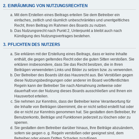
2. EINRÄUMUNG VON NUTZUNGSRECHTEN
Mit dem Erstellen eines Beitrags erteilen Sie dem Betreiber ein
einfaches, zeitlich und räumlich unbeschränktes und unentgeltliches
Recht, Ihren Beitrag im Rahmen des Boards zu nutzen.
Das Nutzungsrecht nach Punkt 2, Unterpunkt a bleibt auch nach
Kündigung des Nutzungsvertrages bestehen.
3. PFLICHTEN DES NUTZERS
Sie erklären mit der Erstellung eines Beitrags, dass er keine Inhalte
enthält, die gegen geltendes Recht oder die guten Sitten verstoßen. Sie
erklären insbesondere, dass Sie das Recht besitzen, die in Ihren
Beiträgen verwendeten Links und Bilder zu setzen bzw. zu verwenden.
Der Betreiber des Boards übt das Hausrecht aus. Bei Verstößen gegen
diese Nutzungsbedingungen oder anderer im Board veröffentlichten
Regeln kann der Betreiber Sie nach Abmahnung zeitweise oder
dauerhaft von der Nutzung dieses Boards ausschließen und Ihnen ein
Hausverbot erteilen.
Sie nehmen zur Kenntnis, dass der Betreiber keine Verantwortung für
die Inhalte von Beiträgen übernimmt, die er nicht selbst erstellt hat oder
die er nicht zur Kenntnis genommen hat. Sie gestatten dem Betreiber, Ihr
Benutzerkonto, Beiträge und Funktionen jederzeit zu löschen oder zu
sperren.
Sie gestatten dem Betreiber darüber hinaus, Ihre Beiträge abzuändern,
sofern sie gegen o. g. Regeln verstoßen oder geeignet sind, dem
Betreiber oder einem Dritten Schaden zuzufügen.