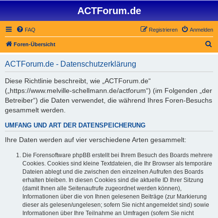
ACTForum.de
FAQ
Registrieren
Anmelden
S
Foren-Übersicht
u
ACTForum.de - Datenschutzerklärung
c
h
Diese Richtlinie beschreibt, wie „ACTForum.de“
(„https://www.melville-schellmann.de/actforum“) (im Folgenden „der
e
Betreiber“) die Daten verwendet, die während Ihres Foren-Besuchs
gesammelt werden.
UMFANG UND ART DER DATENSPEICHERUNG
Ihre Daten werden auf vier verschiedene Arten gesammelt:
Die Forensoftware phpBB erstellt bei Ihrem Besuch des Boards mehrere
Cookies. Cookies sind kleine Textdateien, die Ihr Browser als temporäre
Dateien ablegt und die zwischen den einzelnen Aufrufen des Boards
erhalten bleiben. In diesen Cookies sind die aktuelle ID Ihrer Sitzung
(damit Ihnen alle Seitenaufrufe zugeordnet werden können),
Informationen über die von Ihnen gelesenen Beiträge (zur Markierung
dieser als gelesen/ungelesen; sofern Sie nicht angemeldet sind) sowie
Informationen über Ihre Teilnahme an Umfragen (sofern Sie nicht