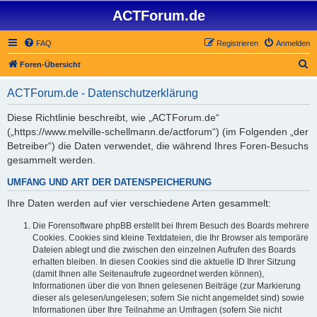
ACTForum.de
FAQ
Registrieren
Anmelden
S
Foren-Übersicht
u
ACTForum.de - Datenschutzerklärung
c
h
Diese Richtlinie beschreibt, wie „ACTForum.de“
(„https://www.melville-schellmann.de/actforum“) (im Folgenden „der
e
Betreiber“) die Daten verwendet, die während Ihres Foren-Besuchs
gesammelt werden.
UMFANG UND ART DER DATENSPEICHERUNG
Ihre Daten werden auf vier verschiedene Arten gesammelt:
Die Forensoftware phpBB erstellt bei Ihrem Besuch des Boards mehrere
Cookies. Cookies sind kleine Textdateien, die Ihr Browser als temporäre
Dateien ablegt und die zwischen den einzelnen Aufrufen des Boards
erhalten bleiben. In diesen Cookies sind die aktuelle ID Ihrer Sitzung
(damit Ihnen alle Seitenaufrufe zugeordnet werden können),
Informationen über die von Ihnen gelesenen Beiträge (zur Markierung
dieser als gelesen/ungelesen; sofern Sie nicht angemeldet sind) sowie
Informationen über Ihre Teilnahme an Umfragen (sofern Sie nicht