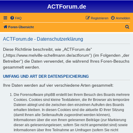
ACTForum.de
FAQ
Registrieren
Anmelden
S
Foren-Übersicht
u
ACTForum.de - Datenschutzerklärung
c
h
Diese Richtlinie beschreibt, wie „ACTForum.de“
(„https://www.melville-schellmann.de/actforum“) (im Folgenden „der
e
Betreiber“) die Daten verwendet, die während Ihres Foren-Besuchs
gesammelt werden.
UMFANG UND ART DER DATENSPEICHERUNG
Ihre Daten werden auf vier verschiedene Arten gesammelt:
Die Forensoftware phpBB erstellt bei Ihrem Besuch des Boards mehrere
Cookies. Cookies sind kleine Textdateien, die Ihr Browser als temporäre
Dateien ablegt und die zwischen den einzelnen Aufrufen des Boards
erhalten bleiben. In diesen Cookies sind die aktuelle ID Ihrer Sitzung
(damit Ihnen alle Seitenaufrufe zugeordnet werden können),
Informationen über die von Ihnen gelesenen Beiträge (zur Markierung
dieser als gelesen/ungelesen; sofern Sie nicht angemeldet sind) sowie
Informationen über Ihre Teilnahme an Umfragen (sofern Sie nicht