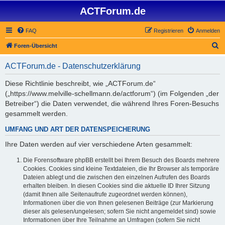
ACTForum.de
FAQ
Registrieren
Anmelden
S
Foren-Übersicht
u
ACTForum.de - Datenschutzerklärung
c
h
Diese Richtlinie beschreibt, wie „ACTForum.de“
(„https://www.melville-schellmann.de/actforum“) (im Folgenden „der
e
Betreiber“) die Daten verwendet, die während Ihres Foren-Besuchs
gesammelt werden.
UMFANG UND ART DER DATENSPEICHERUNG
Ihre Daten werden auf vier verschiedene Arten gesammelt:
Die Forensoftware phpBB erstellt bei Ihrem Besuch des Boards mehrere
Cookies. Cookies sind kleine Textdateien, die Ihr Browser als temporäre
Dateien ablegt und die zwischen den einzelnen Aufrufen des Boards
erhalten bleiben. In diesen Cookies sind die aktuelle ID Ihrer Sitzung
(damit Ihnen alle Seitenaufrufe zugeordnet werden können),
Informationen über die von Ihnen gelesenen Beiträge (zur Markierung
dieser als gelesen/ungelesen; sofern Sie nicht angemeldet sind) sowie
Informationen über Ihre Teilnahme an Umfragen (sofern Sie nicht