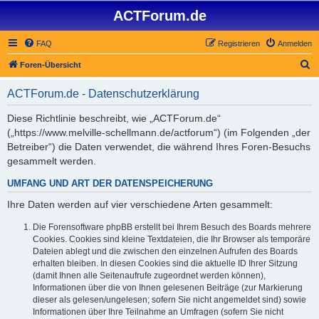
ACTForum.de
FAQ
Registrieren
Anmelden
S
Foren-Übersicht
u
ACTForum.de - Datenschutzerklärung
c
h
Diese Richtlinie beschreibt, wie „ACTForum.de“
(„https://www.melville-schellmann.de/actforum“) (im Folgenden „der
e
Betreiber“) die Daten verwendet, die während Ihres Foren-Besuchs
gesammelt werden.
UMFANG UND ART DER DATENSPEICHERUNG
Ihre Daten werden auf vier verschiedene Arten gesammelt:
Die Forensoftware phpBB erstellt bei Ihrem Besuch des Boards mehrere
Cookies. Cookies sind kleine Textdateien, die Ihr Browser als temporäre
Dateien ablegt und die zwischen den einzelnen Aufrufen des Boards
erhalten bleiben. In diesen Cookies sind die aktuelle ID Ihrer Sitzung
(damit Ihnen alle Seitenaufrufe zugeordnet werden können),
Informationen über die von Ihnen gelesenen Beiträge (zur Markierung
dieser als gelesen/ungelesen; sofern Sie nicht angemeldet sind) sowie
Informationen über Ihre Teilnahme an Umfragen (sofern Sie nicht