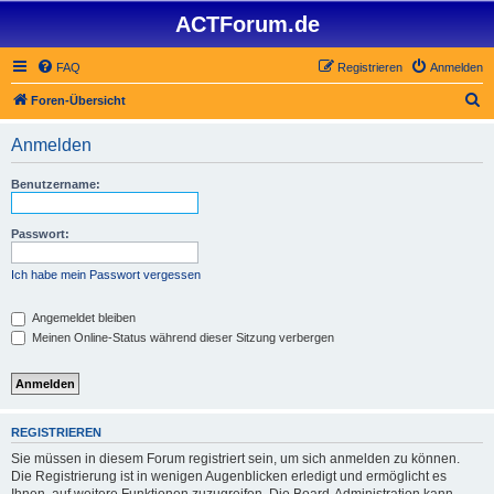
ACTForum.de
FAQ
Registrieren
Anmelden
S
Foren-Übersicht
u
Anmelden
c
h
Benutzername:
e
Passwort:
Ich habe mein Passwort vergessen
Angemeldet bleiben
Meinen Online-Status während dieser Sitzung verbergen
REGISTRIEREN
Sie müssen in diesem Forum registriert sein, um sich anmelden zu können.
Die Registrierung ist in wenigen Augenblicken erledigt und ermöglicht es
Ihnen, auf weitere Funktionen zuzugreifen. Die Board-Administration kann