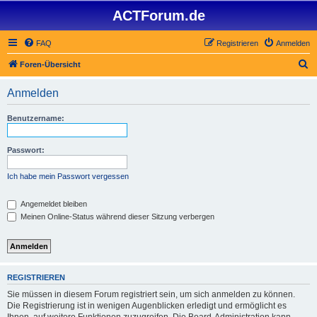
ACTForum.de
FAQ
Registrieren
Anmelden
S
Foren-Übersicht
u
Anmelden
c
h
Benutzername:
e
Passwort:
Ich habe mein Passwort vergessen
Angemeldet bleiben
Meinen Online-Status während dieser Sitzung verbergen
REGISTRIEREN
Sie müssen in diesem Forum registriert sein, um sich anmelden zu können.
Die Registrierung ist in wenigen Augenblicken erledigt und ermöglicht es
Ihnen, auf weitere Funktionen zuzugreifen. Die Board-Administration kann