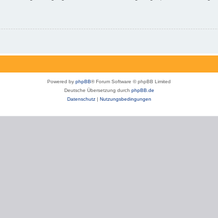
Powered by
phpBB
® Forum Software © phpBB Limited
Deutsche Übersetzung durch
phpBB.de
Datenschutz
|
Nutzungsbedingungen