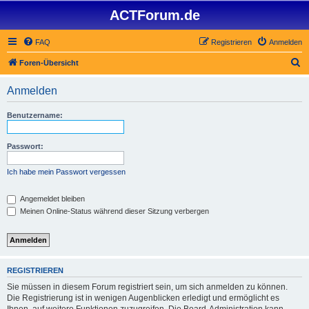
ACTForum.de
FAQ
Registrieren
Anmelden
S
Foren-Übersicht
u
Anmelden
c
h
Benutzername:
e
Passwort:
Ich habe mein Passwort vergessen
Angemeldet bleiben
Meinen Online-Status während dieser Sitzung verbergen
REGISTRIEREN
Sie müssen in diesem Forum registriert sein, um sich anmelden zu können.
Die Registrierung ist in wenigen Augenblicken erledigt und ermöglicht es
Ihnen, auf weitere Funktionen zuzugreifen. Die Board-Administration kann