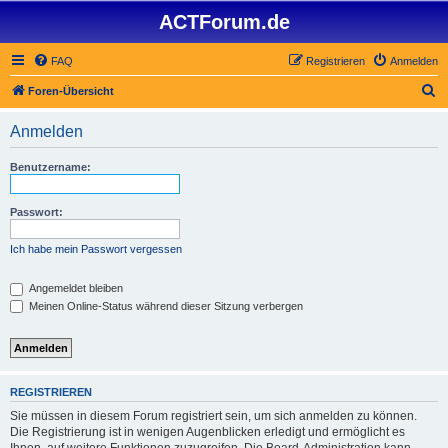
ACTForum.de
FAQ
Registrieren
Anmelden
S
Foren-Übersicht
u
Anmelden
c
h
Benutzername:
e
Passwort:
Ich habe mein Passwort vergessen
Angemeldet bleiben
Meinen Online-Status während dieser Sitzung verbergen
REGISTRIEREN
Sie müssen in diesem Forum registriert sein, um sich anmelden zu können.
Die Registrierung ist in wenigen Augenblicken erledigt und ermöglicht es
Ihnen, auf weitere Funktionen zuzugreifen. Die Board-Administration kann