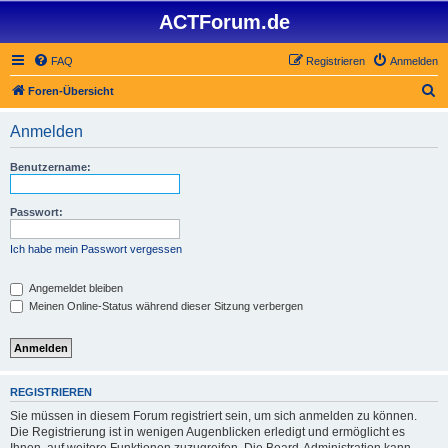
ACTForum.de
FAQ
Registrieren
Anmelden
S
Foren-Übersicht
u
Anmelden
c
h
Benutzername:
e
Passwort:
Ich habe mein Passwort vergessen
Angemeldet bleiben
Meinen Online-Status während dieser Sitzung verbergen
REGISTRIEREN
Sie müssen in diesem Forum registriert sein, um sich anmelden zu können.
Die Registrierung ist in wenigen Augenblicken erledigt und ermöglicht es
Ihnen, auf weitere Funktionen zuzugreifen. Die Board-Administration kann