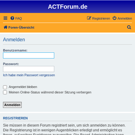
ACTForum.de
FAQ
Registrieren
Anmelden
S
Foren-Übersicht
u
Anmelden
c
h
Benutzername:
e
Passwort:
Ich habe mein Passwort vergessen
Angemeldet bleiben
Meinen Online-Status während dieser Sitzung verbergen
REGISTRIEREN
Sie müssen in diesem Forum registriert sein, um sich anmelden zu können.
Die Registrierung ist in wenigen Augenblicken erledigt und ermöglicht es
Ihnen, auf weitere Funktionen zuzugreifen. Die Board-Administration kann