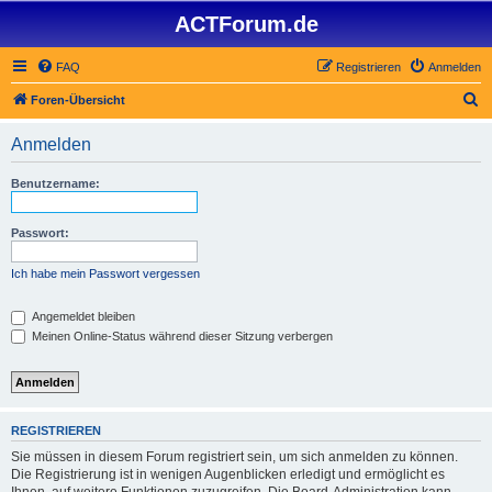
ACTForum.de
FAQ
Registrieren
Anmelden
S
Foren-Übersicht
u
Anmelden
c
h
Benutzername:
e
Passwort:
Ich habe mein Passwort vergessen
Angemeldet bleiben
Meinen Online-Status während dieser Sitzung verbergen
REGISTRIEREN
Sie müssen in diesem Forum registriert sein, um sich anmelden zu können.
Die Registrierung ist in wenigen Augenblicken erledigt und ermöglicht es
Ihnen, auf weitere Funktionen zuzugreifen. Die Board-Administration kann