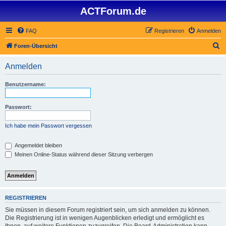
ACTForum.de
FAQ
Registrieren
Anmelden
S
Foren-Übersicht
u
Anmelden
c
h
Benutzername:
e
Passwort:
Ich habe mein Passwort vergessen
Angemeldet bleiben
Meinen Online-Status während dieser Sitzung verbergen
REGISTRIEREN
Sie müssen in diesem Forum registriert sein, um sich anmelden zu können.
Die Registrierung ist in wenigen Augenblicken erledigt und ermöglicht es
Ihnen, auf weitere Funktionen zuzugreifen. Die Board-Administration kann