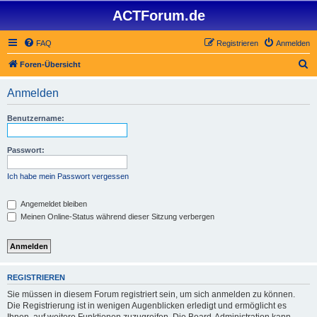
ACTForum.de
FAQ
Registrieren
Anmelden
S
Foren-Übersicht
u
Anmelden
c
h
Benutzername:
e
Passwort:
Ich habe mein Passwort vergessen
Angemeldet bleiben
Meinen Online-Status während dieser Sitzung verbergen
REGISTRIEREN
Sie müssen in diesem Forum registriert sein, um sich anmelden zu können.
Die Registrierung ist in wenigen Augenblicken erledigt und ermöglicht es
Ihnen, auf weitere Funktionen zuzugreifen. Die Board-Administration kann