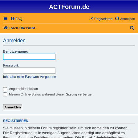
ACTForum.de
FAQ
Registrieren
Anmelden
S
Foren-Übersicht
u
Anmelden
c
h
Benutzername:
e
Passwort:
Ich habe mein Passwort vergessen
Angemeldet bleiben
Meinen Online-Status während dieser Sitzung verbergen
REGISTRIEREN
Sie müssen in diesem Forum registriert sein, um sich anmelden zu können.
Die Registrierung ist in wenigen Augenblicken erledigt und ermöglicht es
Ihnen, auf weitere Funktionen zuzugreifen. Die Board-Administration kann