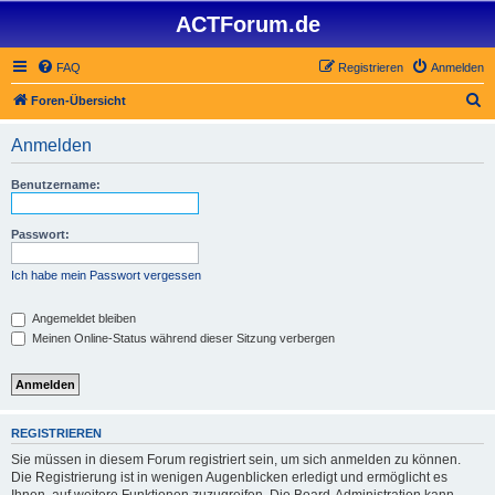
ACTForum.de
FAQ
Registrieren
Anmelden
S
Foren-Übersicht
u
Anmelden
c
h
Benutzername:
e
Passwort:
Ich habe mein Passwort vergessen
Angemeldet bleiben
Meinen Online-Status während dieser Sitzung verbergen
REGISTRIEREN
Sie müssen in diesem Forum registriert sein, um sich anmelden zu können.
Die Registrierung ist in wenigen Augenblicken erledigt und ermöglicht es
Ihnen, auf weitere Funktionen zuzugreifen. Die Board-Administration kann