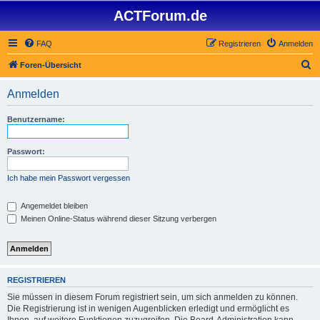
ACTForum.de
FAQ
Registrieren
Anmelden
S
Foren-Übersicht
u
Anmelden
c
h
Benutzername:
e
Passwort:
Ich habe mein Passwort vergessen
Angemeldet bleiben
Meinen Online-Status während dieser Sitzung verbergen
REGISTRIEREN
Sie müssen in diesem Forum registriert sein, um sich anmelden zu können.
Die Registrierung ist in wenigen Augenblicken erledigt und ermöglicht es
Ihnen, auf weitere Funktionen zuzugreifen. Die Board-Administration kann