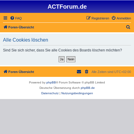
ACTForum.de
FAQ
Registrieren
Anmelden
S
Foren-Übersicht
u
Alle Cookies löschen
c
h
Sind Sie sich sicher, dass Sie alle Cookies des Boards löschen möchten?
e
Foren-Übersicht
Alle Zeiten sind
UTC+02:00
Powered by
phpBB
® Forum Software © phpBB Limited
Deutsche Übersetzung durch
phpBB.de
Datenschutz
|
Nutzungsbedingungen