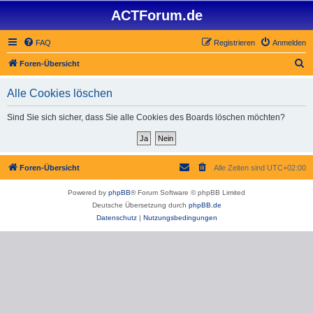
ACTForum.de
FAQ
Registrieren
Anmelden
S
Foren-Übersicht
u
Alle Cookies löschen
c
h
Sind Sie sich sicher, dass Sie alle Cookies des Boards löschen möchten?
e
Foren-Übersicht
Alle Zeiten sind
UTC+02:00
Powered by
phpBB
® Forum Software © phpBB Limited
Deutsche Übersetzung durch
phpBB.de
Datenschutz
|
Nutzungsbedingungen