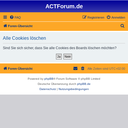
ACTForum.de
FAQ
Registrieren
Anmelden
S
Foren-Übersicht
u
Alle Cookies löschen
c
h
Sind Sie sich sicher, dass Sie alle Cookies des Boards löschen möchten?
e
Foren-Übersicht
Alle Zeiten sind
UTC+02:00
Powered by
phpBB
® Forum Software © phpBB Limited
Deutsche Übersetzung durch
phpBB.de
Datenschutz
|
Nutzungsbedingungen