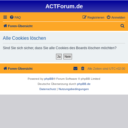
ACTForum.de
FAQ
Registrieren
Anmelden
S
Foren-Übersicht
u
Alle Cookies löschen
c
h
Sind Sie sich sicher, dass Sie alle Cookies des Boards löschen möchten?
e
Foren-Übersicht
Alle Zeiten sind
UTC+02:00
Powered by
phpBB
® Forum Software © phpBB Limited
Deutsche Übersetzung durch
phpBB.de
Datenschutz
|
Nutzungsbedingungen