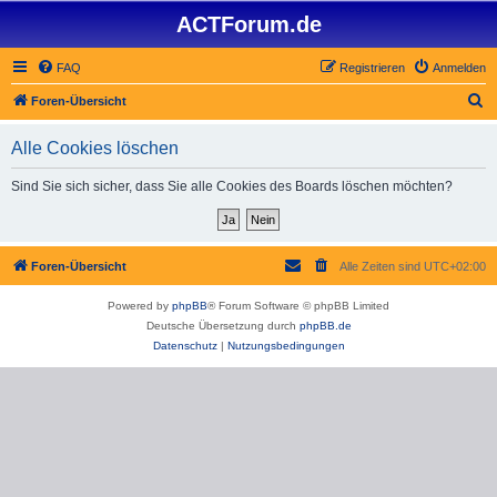
ACTForum.de
FAQ
Registrieren
Anmelden
S
Foren-Übersicht
u
Alle Cookies löschen
c
h
Sind Sie sich sicher, dass Sie alle Cookies des Boards löschen möchten?
e
Foren-Übersicht
Alle Zeiten sind
UTC+02:00
Powered by
phpBB
® Forum Software © phpBB Limited
Deutsche Übersetzung durch
phpBB.de
Datenschutz
|
Nutzungsbedingungen