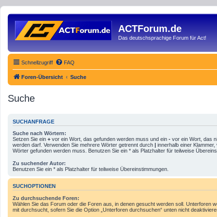
ACTForum.de
Das deutschsprachige Forum für Act!
Schnellzugriff
FAQ
Foren-Übersicht
Suche
Suche
SUCHANFRAGE
Suche nach Wörtern:
Setzen Sie ein
+
vor ein Wort, das gefunden werden muss und ein
-
vor ein Wort, das n
werden darf. Verwenden Sie mehrere Wörter getrennt durch
|
innerhalb einer Klammer,
Wörter gefunden werden muss. Benutzen Sie ein * als Platzhalter für teilweise Überei
Zu suchender Autor:
Benutzen Sie ein * als Platzhalter für teilweise Übereinstimmungen.
SUCHOPTIONEN
Zu durchsuchende Foren:
Wählen Sie das Forum oder die Foren aus, in denen gesucht werden soll. Unterforen 
mit durchsucht, sofern Sie die Option „Unterforen durchsuchen“ unten nicht deaktiviere