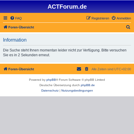
ACTForum.de
FAQ
Registrieren
Anmelden
S
Foren-Übersicht
u
Information
c
h
Die Suche steht Ihnen momentan leider nicht zur Verfügung. Bitte versuchen
Sie es in 2 Sekunden erneut.
e
Foren-Übersicht
Alle Zeiten sind
UTC+02:00
Powered by
phpBB
® Forum Software © phpBB Limited
Deutsche Übersetzung durch
phpBB.de
Datenschutz
|
Nutzungsbedingungen