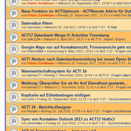
von
Robert Schellmann
»
Mittwoch 20. September 2017, 10:06
» in
Add-Ons f
Neue Funktion im ACTOptimum - ACTRemote Add-In für Out
von
Robert Schellmann
»
Montag 18. September 2017, 11:53
» in
Add-Ons fü
Datensätze filtern
von
Germane
»
Mittwoch 19. Juli 2017, 14:59
» in
Act! 7-27 - E-Mail
ACT17 Datenbank Merge /// Activities Timestamp
von
polo1234
»
Mittwoch 5. April 2017, 16:27
» in
ACT! 6 - Import / Export
Google Maps nur auf Kontaktansicht, Firmenansicht geht ni
von
PatrickBBA
»
Donnerstag 9. März 2017, 13:51
» in
Act! 7-27 - Fragen un
ACT! Absturz nach Datenbankanmeldung bei neuen Dymo D
von
Robert Schellmann
»
Mittwoch 15. Februar 2017, 10:55
» in
Act! 7-27 - 
Warenwirtschaftssystem für ACT! 16
von
barney77
»
Montag 7. November 2016, 15:44
» in
ACT! 6 - Fragen allge
Meldung: Überprüfen Sie ob Ihr Act! Diensthost gestartet...
von
barney77
»
Mittwoch 2. November 2016, 11:31
» in
Act! 7-27 - Fragen u
Kopfzeile auf Etikettenbogen einfügen
von
zmh
»
Freitag 23. September 2016, 12:12
» in
Act! 7-27 - Text­­ver­arbei­
ACT! 18 - Berichts-Designer
von
Ronald
»
Montag 25. Juli 2016, 17:39
» in
Act! 7-27 - Fragen und Antwort
Sync von Kontakten Outlook 2013 zu ACT17 Hotfix3
von
uhrenmike
»
Freitag 10. Juni 2016, 17:41
» in
Act! 7-27 - Synchronisation 