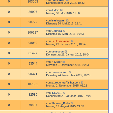
0
103053
Donnerstag 9. Juni 2016, 10:32
von
d.klein
0
86907
Montag 30. Mai 2016, 11:36
von
leasinggast
0
90772
Dienstag 24. Mai 2016, 12:41
von
Gabriela
0
106227
Dienstag 15. März 2016, 16:33
von
Schlesselmann
0
98089
Montag 29. Februar 2016, 10:54
von
sensocon
0
81477
Donnerstag 28. Januar 2016, 18:04
von
H Müller
0
93544
Mittwoch 9. Dezember 2015, 10:53
von
Dannenmaier
0
95371
Dienstag 24. November 2015, 16:29
von
p.gregorius@sihot.com
0
107301
Montag 2. November 2015, 08:22
von
IDS2011
0
82585
Donnerstag 29. Oktober 2015, 14:00
von
Thomas_Berlin
0
79497
Montag 17. August 2015, 21:33