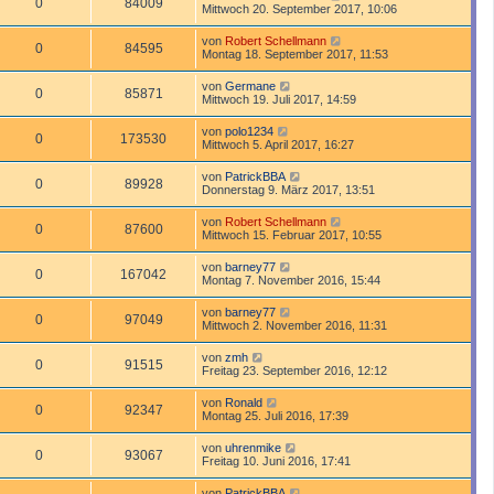
0
84009
Mittwoch 20. September 2017, 10:06
von
Robert Schellmann
0
84595
Montag 18. September 2017, 11:53
von
Germane
0
85871
Mittwoch 19. Juli 2017, 14:59
von
polo1234
0
173530
Mittwoch 5. April 2017, 16:27
von
PatrickBBA
0
89928
Donnerstag 9. März 2017, 13:51
von
Robert Schellmann
0
87600
Mittwoch 15. Februar 2017, 10:55
von
barney77
0
167042
Montag 7. November 2016, 15:44
von
barney77
0
97049
Mittwoch 2. November 2016, 11:31
von
zmh
0
91515
Freitag 23. September 2016, 12:12
von
Ronald
0
92347
Montag 25. Juli 2016, 17:39
von
uhrenmike
0
93067
Freitag 10. Juni 2016, 17:41
von
PatrickBBA