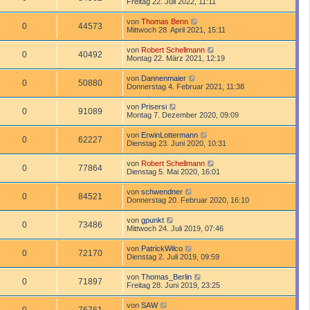
Freitag 22. Juli 2022, 11:11
von
Thomas Benn
0
44573
Mittwoch 28. April 2021, 15:11
von
Robert Schellmann
0
40492
Montag 22. März 2021, 12:19
von
Dannenmaier
0
50880
Donnerstag 4. Februar 2021, 11:38
von
Prisersi
0
91089
Montag 7. Dezember 2020, 09:09
von
ErwinLottermann
0
62227
Dienstag 23. Juni 2020, 10:31
von
Robert Schellmann
0
77864
Dienstag 5. Mai 2020, 16:01
von
schwendner
0
84521
Donnerstag 20. Februar 2020, 16:10
von
gpunkt
0
73486
Mittwoch 24. Juli 2019, 07:46
von
PatrickWilco
0
72170
Dienstag 2. Juli 2019, 09:59
von
Thomas_Berlin
0
71897
Freitag 28. Juni 2019, 23:25
von
SAW