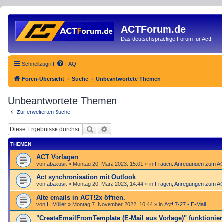
ACTForum.de
Das deutschsprachige Forum für Act!
Schnellzugriff
FAQ
Foren-Übersicht
Suche
Unbeantwortete Themen
Unbeantwortete Themen
Zur erweiterten Suche
Suche
Erweiterte Suche
THEMEN
ACT Vorlagen
von
abakusit
»
Montag 20. März 2023, 15:01
» in
Fragen, Anregungen zum 
Act synchronisation mit Outlook
von
abakusit
»
Montag 20. März 2023, 14:44
» in
Fragen, Anregungen zum 
Alte emails in ACT!2x öffnen.
von
H Müller
»
Montag 7. November 2022, 10:44
» in
Act! 7-27 - E-Mail
"Create­Email­From­Template (E-Mail aus Vorlage)" funktioniert