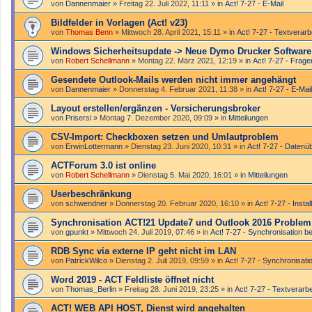
von
Dannenmaier
»
Freitag 22. Juli 2022, 11:11
» in
Act! 7-27 - E-Mail
Bildfelder in Vorlagen (Act! v23)
von
Thomas Benn
»
Mittwoch 28. April 2021, 15:11
» in
Act! 7-27 - Text­­ver­ar
Windows Sicherheitsupdate -> Neue Dymo Drucker Software -
von
Robert Schellmann
»
Montag 22. März 2021, 12:19
» in
Act! 7-27 - Frag
Gesendete Outlook-Mails werden nicht immer angehängt
von
Dannenmaier
»
Donnerstag 4. Februar 2021, 11:38
» in
Act! 7-27 - E-Mail
Layout erstellen/ergänzen - Versicherungsbroker
von
Prisersi
»
Montag 7. Dezember 2020, 09:09
» in
Mitteilungen
CSV-Import: Checkboxen setzen und Umlautproblem
von
ErwinLottermann
»
Dienstag 23. Juni 2020, 10:31
» in
Act! 7-27 - Datenü
ACTForum 3.0 ist online
von
Robert Schellmann
»
Dienstag 5. Mai 2020, 16:01
» in
Mitteilungen
Userbeschränkung
von
schwendner
»
Donnerstag 20. Februar 2020, 16:10
» in
Act! 7-27 - Instal
Synchronisation ACT!21 Update7 und Outlook 2016 Problem
von
gpunkt
»
Mittwoch 24. Juli 2019, 07:46
» in
Act! 7-27 - Synchronisation be
RDB Sync via externe IP geht nicht im LAN
von
PatrickWilco
»
Dienstag 2. Juli 2019, 09:59
» in
Act! 7-27 - Synchronisatio
Word 2019 - ACT Feldliste öffnet nicht
von
Thomas_Berlin
»
Freitag 28. Juni 2019, 23:25
» in
Act! 7-27 - Text­­ver­ar
ACT! WEB API HOST, Dienst wird angehalten