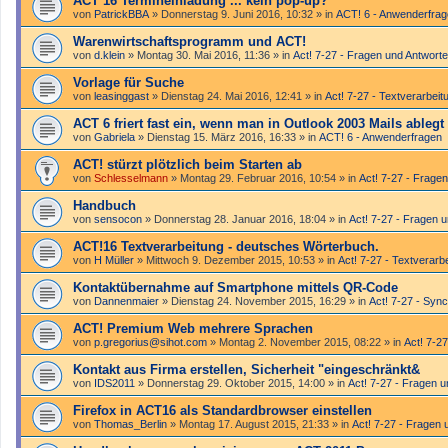
ACT 16 Termineinladung ... kein pop-up?
von
PatrickBBA
»
Donnerstag 9. Juni 2016, 10:32
» in
ACT! 6 - Anwender­fra
Warenwirtschaftsprogramm und ACT!
von
d.klein
»
Montag 30. Mai 2016, 11:36
» in
Act! 7-27 - Fragen und Antwort
Vorlage für Suche
von
leasinggast
»
Dienstag 24. Mai 2016, 12:41
» in
Act! 7-27 - Text­­ver­arbei
ACT 6 friert fast ein, wenn man in Outlook 2003 Mails ablegt
von
Gabriela
»
Dienstag 15. März 2016, 16:33
» in
ACT! 6 - Anwender­fragen
ACT! stürzt plötzlich beim Starten ab
von
Schlesselmann
»
Montag 29. Februar 2016, 10:54
» in
Act! 7-27 - Frage
Handbuch
von
sensocon
»
Donnerstag 28. Januar 2016, 18:04
» in
Act! 7-27 - Fragen 
ACT!16 Textverarbeitung - deutsches Wörterbuch.
von
H Müller
»
Mittwoch 9. Dezember 2015, 10:53
» in
Act! 7-27 - Text­­ver­ar
Kontaktübernahme auf Smartphone mittels QR-Code
von
Dannenmaier
»
Dienstag 24. November 2015, 16:29
» in
Act! 7-27 - Sync
ACT! Premium Web mehrere Sprachen
von
p.gregorius@sihot.com
»
Montag 2. November 2015, 08:22
» in
Act! 7-27
Kontakt aus Firma erstellen, Sicherheit "eingeschränkt&
von
IDS2011
»
Donnerstag 29. Oktober 2015, 14:00
» in
Act! 7-27 - Fragen 
Firefox in ACT16 als Standardbrowser einstellen
von
Thomas_Berlin
»
Montag 17. August 2015, 21:33
» in
Act! 7-27 - Fragen 