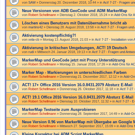
von
SAW
»
Donnerstag 20. Dezember 2018, 10:44
» in
Act! 7-27 - Fragen un
Neue Versionen von ADB GeoCode und ADM MarkerMap
von
Robert Schellmann
»
Dienstag 2. Oktober 2018, 15:24
» in
Add-Ons für 
Löschen eines Benutzers mit Datenübernahme bricht ab
von
martins42
»
Dienstag 28. August 2018, 13:58
» in
Act! 7-27 - Fragen und
Aktivierung kostenpflichtig?!
von
xela-cb
»
Montag 13. August 2018, 21:03
» in
Act! 7-27 - Installation von 
Aktivierung in kritischen Umgebungen, ACT! 19 Deutsch
von
rudi
»
Mittwoch 24. Januar 2018, 19:13
» in
Act! 7-27 - Fragen und Antwo
MarkerMap und GeoCode jetzt mit Proxy Unterstützung
von
Robert Schellmann
»
Montag 15. Januar 2018, 17:26
» in
Add-Ons für A
Marker Map - Markierungen in unterschiedlichen Farben
von
Robert Schellmann
»
Donnerstag 21. Dezember 2017, 12:12
» in
Add-On
ACT! 17+ Office 2016 Version 16.0.8431.2079 Absturz E-Mail
von
Robert Schellmann
»
Donnerstag 26. Oktober 2017, 11:18
» in
Act! 7-27 
ACT! 19.1 Office 2016 Version 16.0.8431.2079 Absturz E-Mail
von
Robert Schellmann
»
Dienstag 10. Oktober 2017, 11:32
» in
Act! 7-27 - E
MarkerMap Testseite zum Ausprobieren
von
Robert Schellmann
»
Donnerstag 28. September 2017, 14:49
» in
Add-On
Neue Version 0.96 von MarkerMap mit Übergabe an Google 
von
Robert Schellmann
»
Mittwoch 27. September 2017, 15:09
» in
Add-Ons f
Kleine Korrektur bei ADM Script MarkerMap