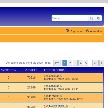
Suche
Erwe
Registrieren
Anmelden
Seite
1
von
20
1
2
3
4
5
20
N
Die Suche ergab mehr als 1000 Treffer
…
ANTWORTEN
ZUGRIFFE
LETZTER BEITRAG
von
abakusit
0
70216
Montag 20. März 2023, 15:01
von
abakusit
0
26849
Montag 20. März 2023, 14:44
von
H Müller
0
31980
Montag 7. November 2022, 10:44
von
Dannenmaier
0
34962