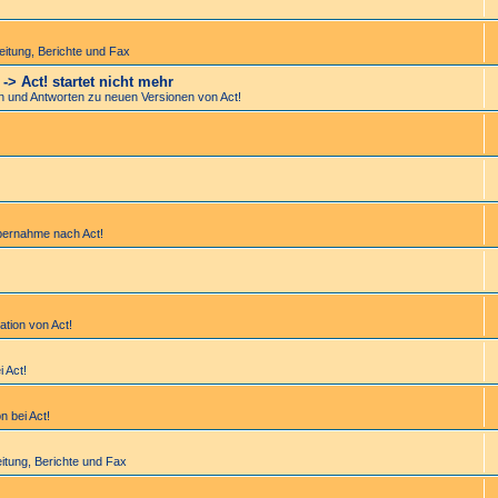
bei­tung, Berichte und Fax
> Act! startet nicht mehr
en und Antworten zu neuen Versionen von Act!
bernahme nach Act!
lation von Act!
i Act!
n bei Act!
bei­tung, Berichte und Fax